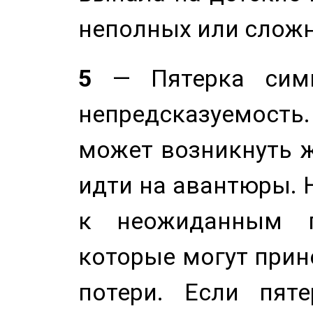
неполных или сложн
5
— Пятерка симв
непредсказуемост
может возникнуть ж
идти на авантюры. 
к неожиданным п
которые могут прине
потери. Если пяте