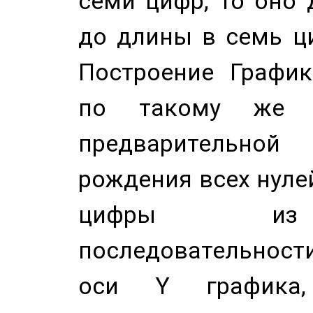
семи цифр, то оно 
до длины в семь ци
Построение График
по такому же а
предварительной
рождения всех нуле
цифры из 
последовательност
оси Y график