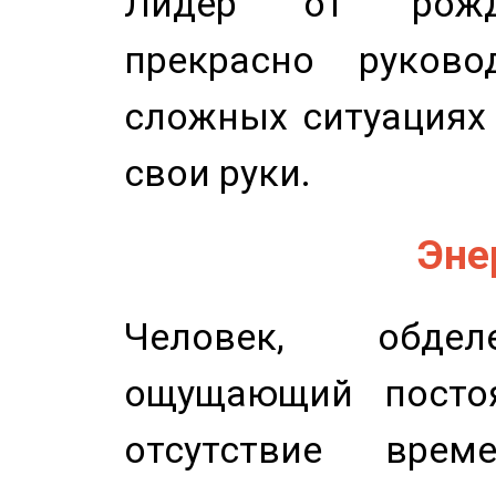
Лидер от рожде
прекрасно руков
сложных ситуациях 
свои руки.
Эне
Человек, обдел
ощущающий постоя
отсутствие вре