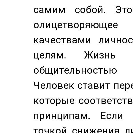
самим собой. Это
олицетворяюще
качествами лично
целям. Жизнь б
общительностью
Человек ставит пере
которые соответст
принципам. Если 
точкой снижения ли