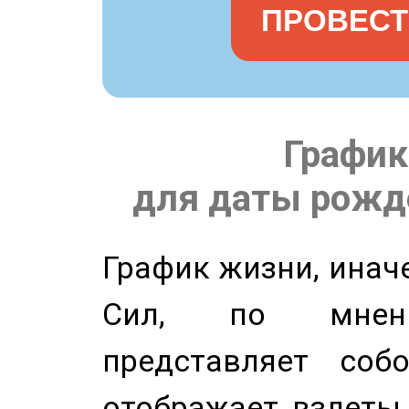
ПРОВЕСТ
График
для даты рожде
График жизни, инач
Сил, по мнени
представляет соб
отображает взлеты 