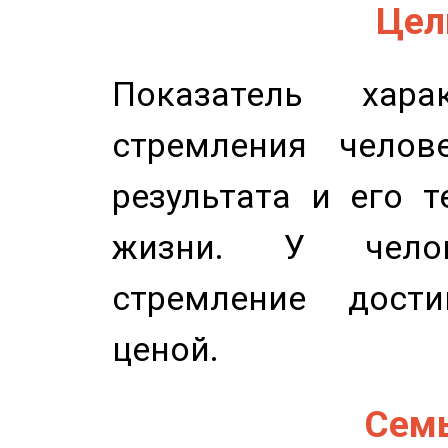
Цель
Показатель харак
стремления челов
результата и его 
жизни. У челов
стремление дост
ценой.
Семь