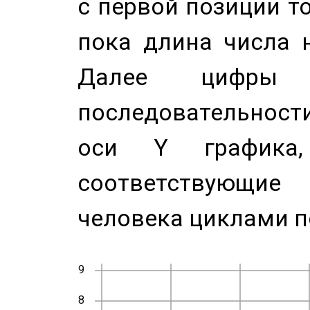
с первой позиции то
пока длина числа н
Далее цифры 
последовательност
оси Y график
соответствующи
человека циклами п