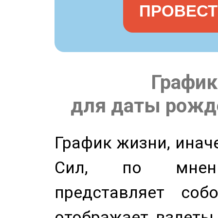
ПРОВЕСТ
График
для даты рожде
График жизни, инач
Сил, по мнени
представляет соб
отображает взлеты 