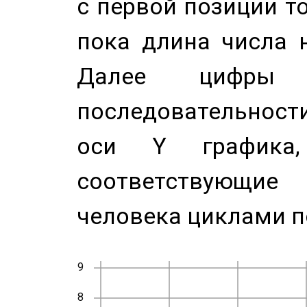
с первой позиции то
пока длина числа н
Далее цифры 
последовательност
оси Y график
соответствующи
человека циклами п