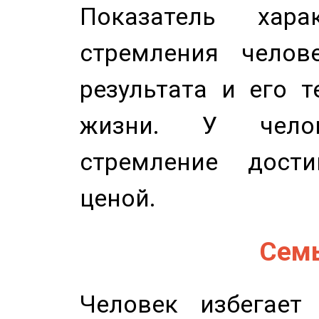
Показатель харак
стремления челов
результата и его 
жизни. У челов
стремление дост
ценой.
Семь
Человек избегает