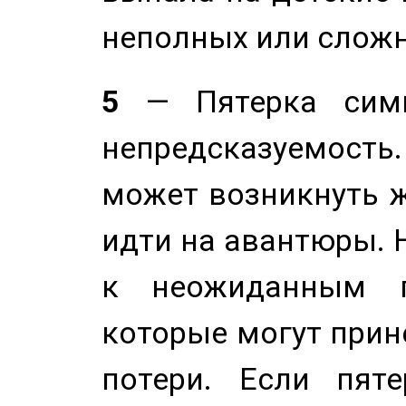
неполных или сложн
5
— Пятерка симв
непредсказуемост
может возникнуть ж
идти на авантюры. 
к неожиданным п
которые могут прине
потери. Если пяте