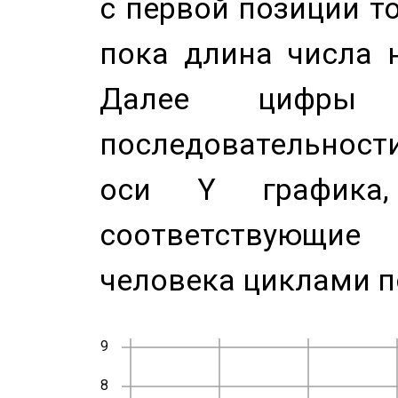
с первой позиции то
пока длина числа н
Далее цифры 
последовательност
оси Y график
соответствующи
человека циклами п