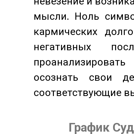
невезение и возник
мысли. Ноль симво
кармических долго
негативных посл
проанализирова
осознать свои де
соответствующие в
График Суд