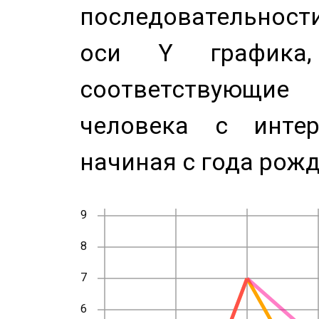
последовательност
оси Y график
соответствующи
человека с инте
начиная с года рожд