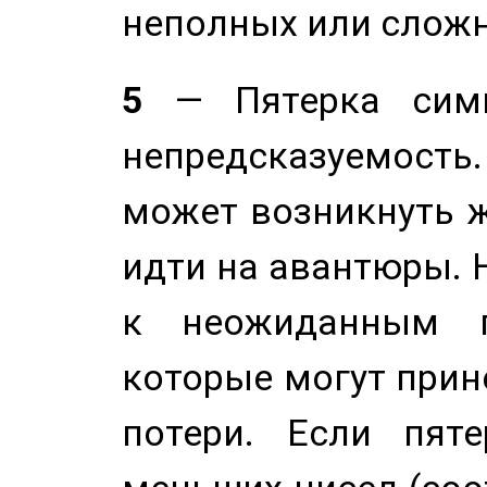
неполных или сложн
5
— Пятерка симв
непредсказуемост
может возникнуть ж
идти на авантюры. 
к неожиданным п
которые могут прине
потери. Если пяте