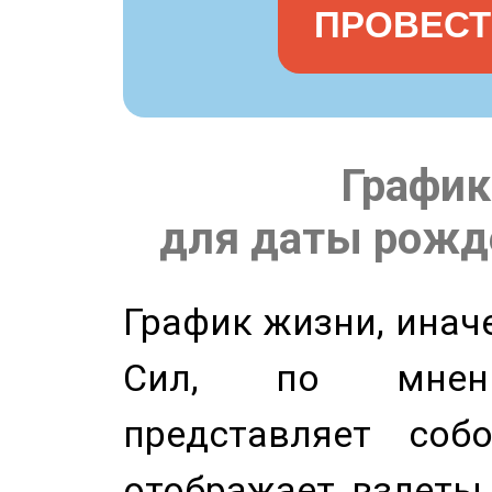
ПРОВЕСТ
График
для даты рожде
График жизни, инач
Сил, по мнени
представляет соб
отображает взлеты 