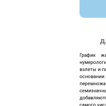
д
График ж
нумеролог
взлеты и п
основании
перемножа
семизначны
добавляютс
самого чис