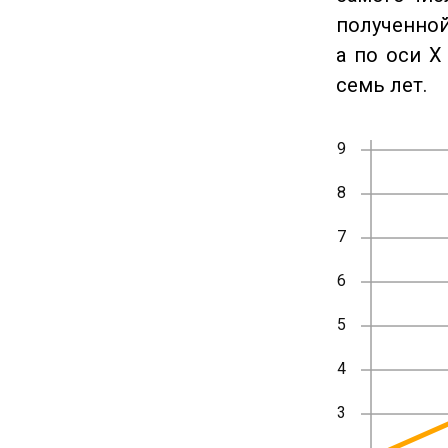
полученной
а по оси X
семь лет.