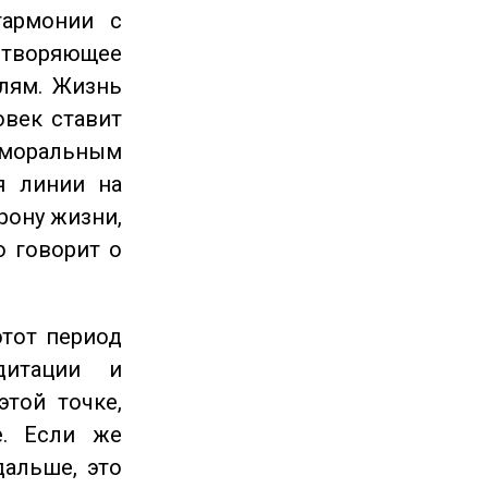
гармонии с
етворяющее
лям. Жизнь
овек ставит
 моральным
я линии на
рону жизни,
о говорит о
этот период
дитации и
этой точке,
е. Если же
дальше, это