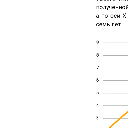
полученной
а по оси X
семь лет.