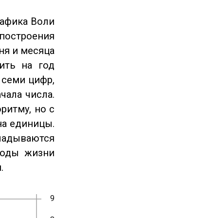
рафика Воли
 построения
ня и месяца
ить на год
 семи цифр,
чала числа.
ритму, но с
на единицы.
ладываются
годы жизни
.