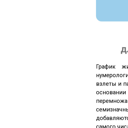
д
График ж
нумеролог
взлеты и п
основании
перемножа
семизначны
добавляютс
самого чис