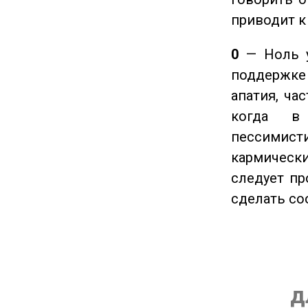
приводит к
0
— Ноль у
поддержке 
апатия, ча
когда в
пессимис
кармическ
следует пр
сделать с
д