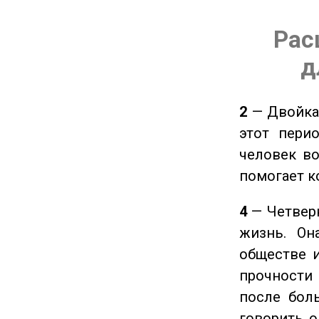
Рас
д
2
— Двойка 
этот пери
человек во
помогает к
4
— Четверк
жизнь. Он
обществе и
прочности
после боль
говорить о