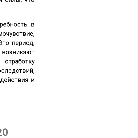
ребность в
очувствие,
Это период,
озникают
отработку
следствий,
 действия и
20