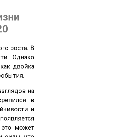
изни
20
го роста. В
ти. Однако
 как двойка
события.
взглядов на
крепился в
ойчивости и
появляется
 это может
и силы, что