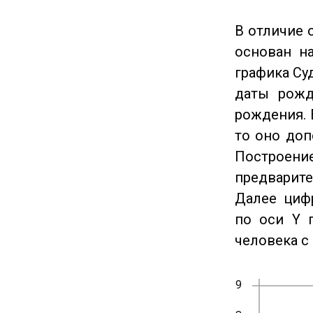
В отличие 
основан на
графика Су
даты рожд
рождения. 
то оно доп
Построение
предварите
Далее циф
по оси Y 
человека с 