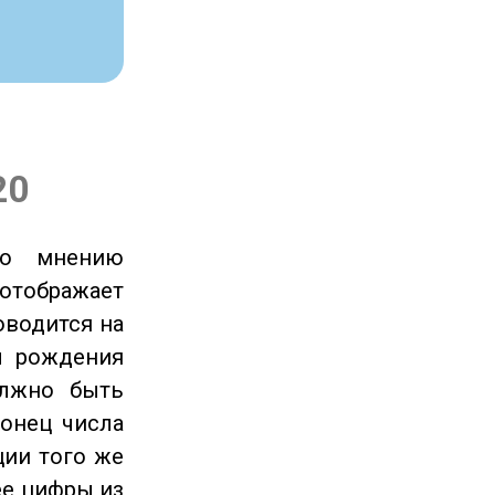
20
по мнению
отображает
оводится на
ы рождения
олжно быть
онец числа
ции того же
ее цифры из