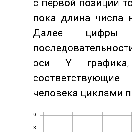
с первой позиции то
пока длина числа н
Далее цифры 
последовательност
оси Y график
соответствующи
человека циклами п