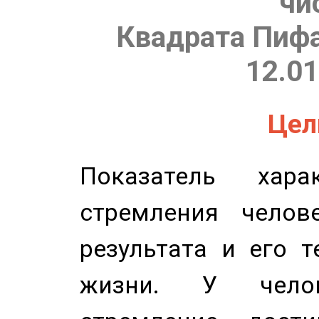
чи
Квадрата Пифа
12.01
Цель
Показатель харак
стремления челов
результата и его 
жизни. У челов