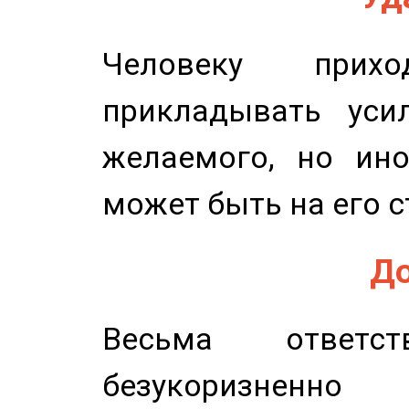
Человеку прихо
прикладывать уси
желаемого, но ино
может быть на его с
До
Весьма ответст
безукоризненн