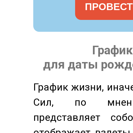
ПРОВЕСТ
График
для даты рожде
График жизни, инач
Сил, по мнени
представляет соб
отображает взлеты 