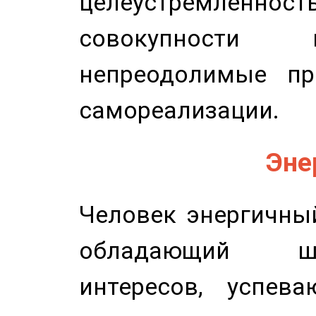
целеустремлен
совокупности 
непреодолимые пр
самореализации.
Эне
Человек энергичный
обладающий ш
интересов, успев