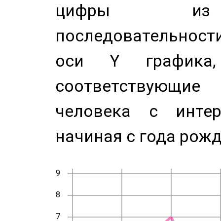
цифры из 
последовательност
оси Y график
соответствующи
человека с инте
начиная с года рожд