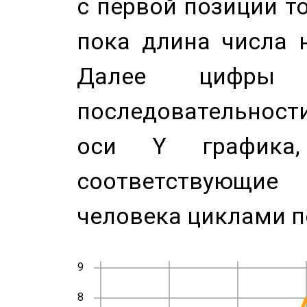
с первой позиции то
пока длина числа н
Далее цифры 
последовательност
оси Y график
соответствующи
человека циклами п