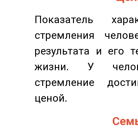
Показатель харак
стремления челов
результата и его 
жизни. У челов
стремление дост
ценой.
Семь