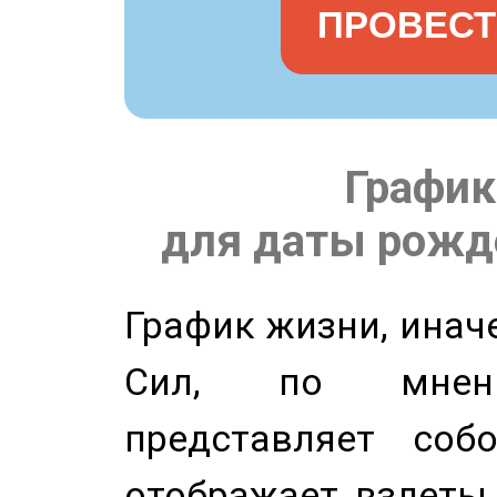
ПРОВЕСТ
График
для даты рожде
График жизни, инач
Сил, по мнени
представляет соб
отображает взлеты 