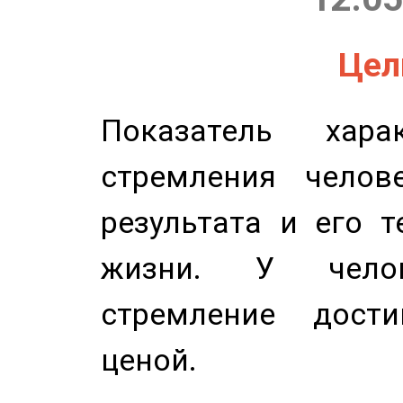
Цель
Показатель харак
стремления челов
результата и его 
жизни. У челов
стремление дост
ценой.