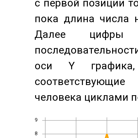
с первой позиции то
пока длина числа н
Далее цифры 
последовательност
оси Y график
соответствующи
человека циклами п