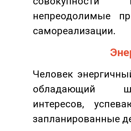
совокупности 
непреодолимые пр
самореализации.
Эне
Человек энергичный
обладающий ш
интересов, успев
запланированные д