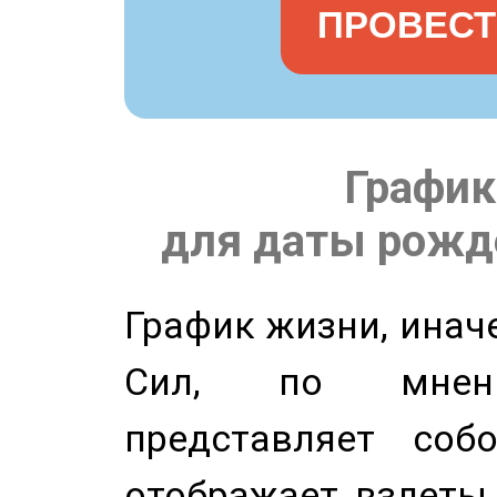
ПРОВЕСТ
График
для даты рожде
График жизни, инач
Сил, по мнени
представляет соб
отображает взлеты 