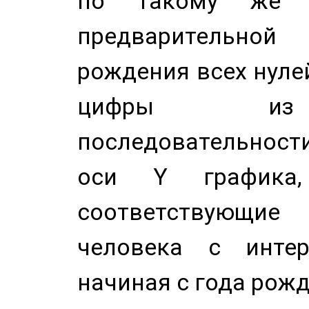
по такому же а
предварительной
рождения всех нуле
цифры из 
последовательност
оси Y график
соответствующи
человека с инте
начиная с года рожд