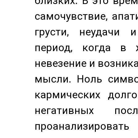
близких. В это вре
самочувствие, апат
грусти, неудачи 
период, когда в 
невезение и возник
мысли. Ноль симво
кармических долго
негативных посл
проанализирова