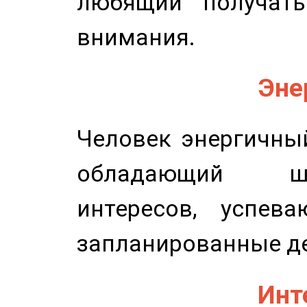
любящий получать
внимания.
Эне
Человек энергичный
обладающий ш
интересов, успев
запланированные д
Инт