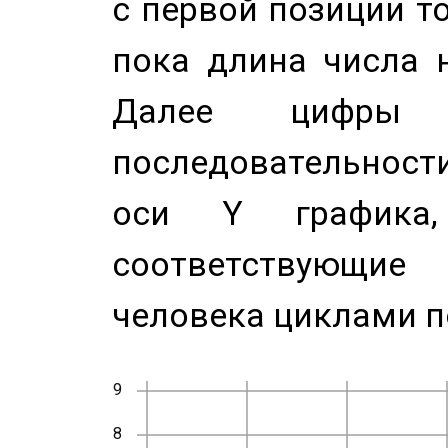
с первой позиции то
пока длина числа н
Далее цифры 
последовательност
оси Y график
соответствующи
человека циклами п