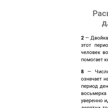
Рас
д
2
— Двойка 
этот пери
человек во
помогает к
8
— Число 
означает н
период ден
восьмерка 
уверенно и
девятки, т