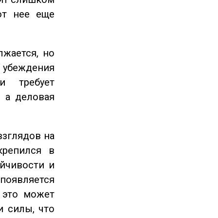
от нее еще
жается, но
и убеждения
и требует
 а деловая
взглядов на
крепился в
ойчивости и
появляется
 это может
и силы, что