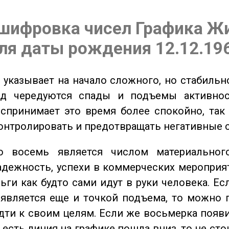
шифровка чисел Графика Ж
ля даты рождения 12.12.19
указывает на начало сложного, но стабильно
од чередуются спады и подъемы активнос
спринимает это время более спокойно, так
онтролировать и предотвращать негативные 
восемь является числом материального
адежность, успехи в коммерческих мероприят
ьги как будто сами идут в руки человека. Ес
является еще и точкой подъема, то можно 
дти к своим целям. Если же восьмерка появ
о есть линия на графике пошла вниз, то не ст