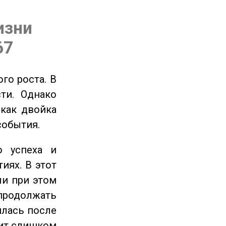
изни
67
го роста. В
ти. Однако
 как двойка
события.
 успеха и
иях. В этот
ли при этом
продолжать
илась после
оит слишком