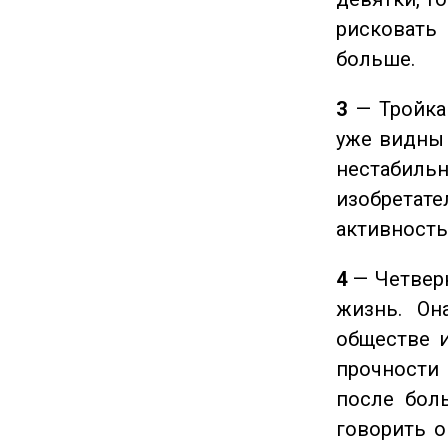
рисковать
больше.
3
— Тройка 
уже видны 
нестабил
изобретате
активность
4
— Четверк
жизнь. Он
обществе и
прочности
после боль
говорить о