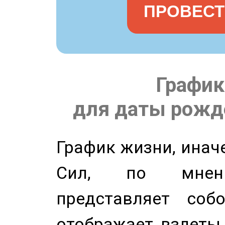
ПРОВЕСТ
График
для даты рожде
График жизни, инач
Сил, по мнени
представляет соб
отображает взлеты 