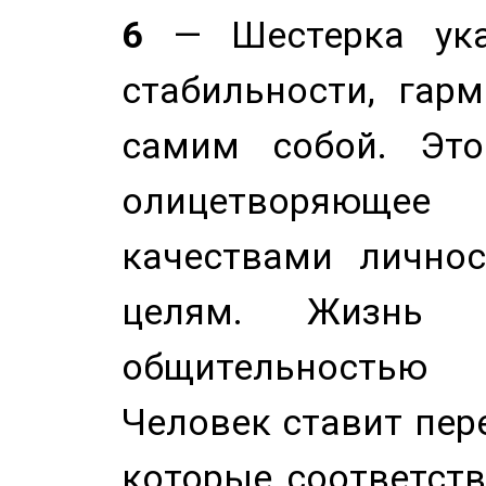
6
— Шестерка ука
стабильности, гар
самим собой. Это
олицетворяюще
качествами лично
целям. Жизнь б
общительностью
Человек ставит пере
которые соответст