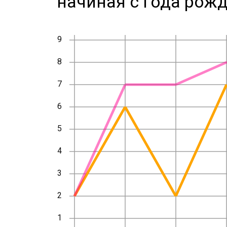
начиная с года рожд