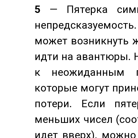
5
— Пятерка симв
непредсказуемост
может возникнуть ж
идти на авантюры. 
к неожиданным п
которые могут прине
потери. Если пяте
меньших чисел (соо
идет вверх), можно