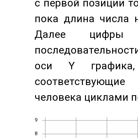
с первой позиции то
пока длина числа н
Далее цифры 
последовательност
оси Y график
соответствующи
человека циклами п