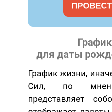
ПРОВЕСТ
График
для даты рожде
График жизни, инач
Сил, по мнени
представляет соб
отображает взлеты 