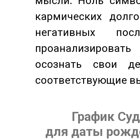
мысли. Ноль симво
кармических долго
негативных посл
проанализирова
осознать свои де
соответствующие в
График Суд
для даты рожде