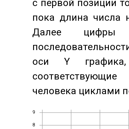
с первой позиции то
пока длина числа н
Далее цифры 
последовательност
оси Y график
соответствующи
человека циклами п