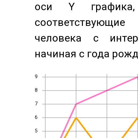
оси Y график
соответствующи
человека с инте
начиная с года рожд