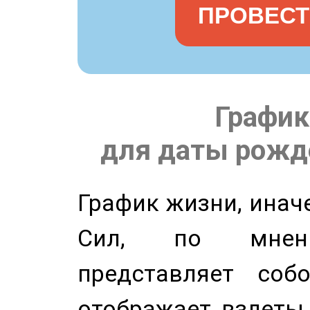
ПРОВЕСТ
График
для даты рожде
График жизни, инач
Сил, по мнени
представляет соб
отображает взлеты 