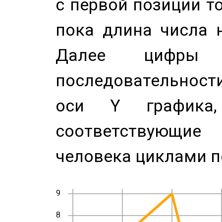
с первой позиции то
пока длина числа н
Далее цифры 
последовательност
оси Y график
соответствующи
человека циклами п