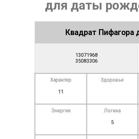
для даты рожде
Квадрат Пифагора д
13071968
35083306
Характер
Здоровье
11
Энергия
Логика
5