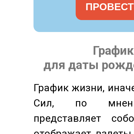
ПРОВЕСТ
График
для даты рожде
График жизни, инач
Сил, по мнени
представляет соб
отображает взлеты 