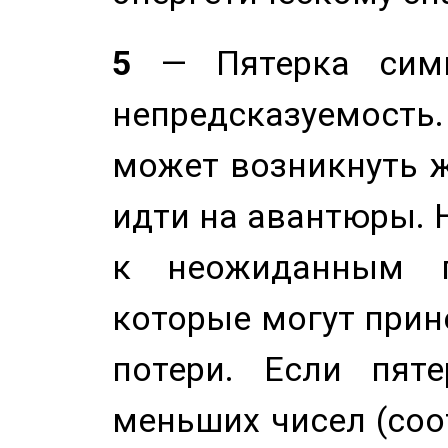
5
— Пятерка симв
непредсказуемост
может возникнуть ж
идти на авантюры. 
к неожиданным п
которые могут прине
потери. Если пяте
меньших чисел (соо