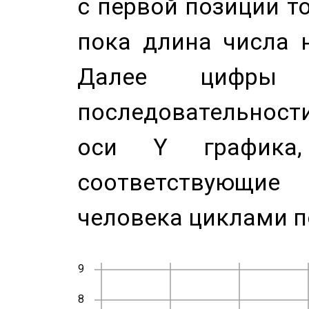
с первой позиции то
пока длина числа н
Далее цифры 
последовательност
оси Y график
соответствующи
человека циклами п