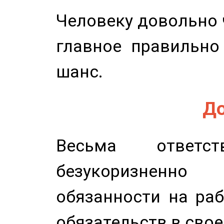
Человеку довольно ч
главное правильно
шанс.
До
Весьма ответст
безукоризненн
обязанности на раб
обязательств в свое