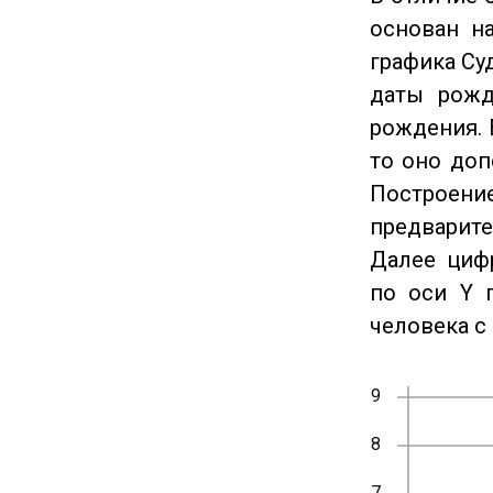
основан на
графика Су
даты рожд
рождения. 
то оно доп
Построение
предварите
Далее циф
по оси Y 
человека с 