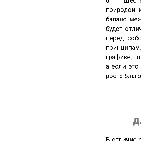
6
— Шестер
природой 
баланс ме
будет отли
перед соб
принципам
графике, т
а если это
росте благ
д
В отличие 