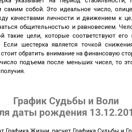
ка указывает на период стабильности, 
и самим собой. Это идеальное число, олиц
жду качествами личности и движением к це
чаться общительностью и равновесием. Чел
ой такие цели, которые соответствуют его
. Если шестерка является точкой снижени
о стоит обратить внимание на финансовую сто
 число подъема после меньших чисел, то эт
ополучия.
График Судьбы и Воли
ля даты рождения 13.12.20
от Графика Жизни, расчет Графика Судьбы и Г