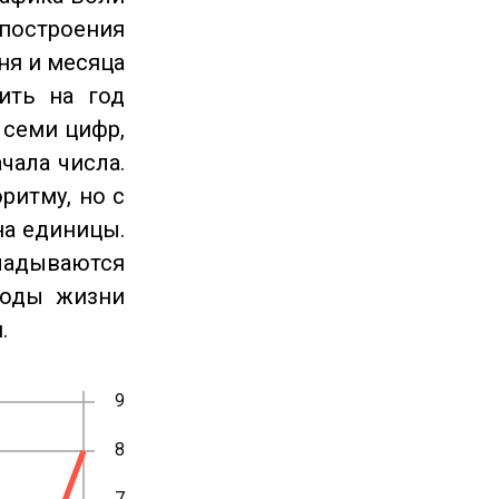
 построения
ня и месяца
ить на год
 семи цифр,
чала числа.
ритму, но с
на единицы.
ладываются
годы жизни
.