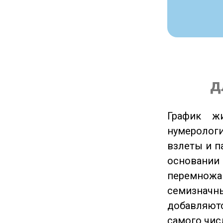
д
График ж
нумеролог
взлеты и п
основании
перемножа
семизначны
добавляютс
самого чис