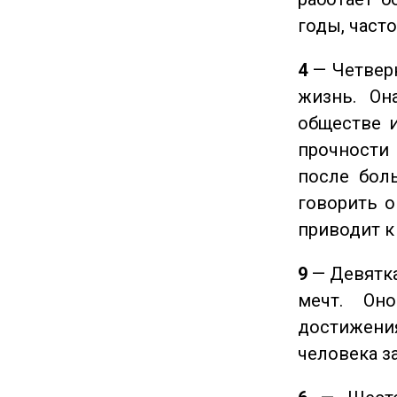
годы, част
4
— Четверк
жизнь. Он
обществе и
прочности
после боль
говорить о
приводит к
9
— Девятка
мечт. Он
достижения
человека з