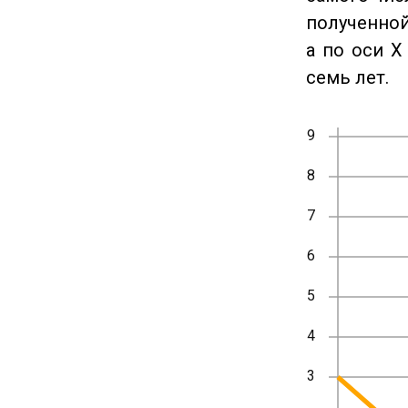
полученной
а по оси X
семь лет.