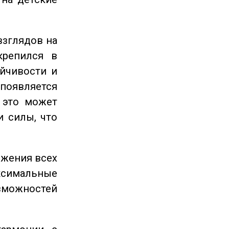
взглядов на
крепился в
ойчивости и
появляется
 это может
и силы, что
ижения всех
симальные
зможностей