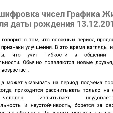
шифровка чисел Графика Ж
ля даты рождения 13.12.20
говорит о том, что сложный период продол
признаки улучшения. В это время взгляды 
ьны, что учит гибкости в общении 
льности. Обычно появляются новые друзья,
 возрастает.
а может указывать на период подъема пос
когда приходится рассчитывать только на 
еловек испытывает неудовлетвор
ельность и неустойчивость, борется за св
ольше обычного. Те, у кого единица выпала