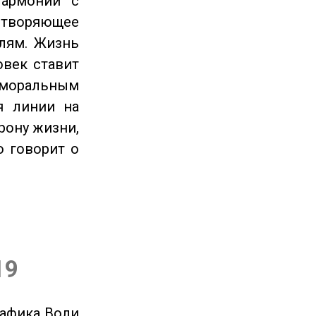
гармонии с
етворяющее
лям. Жизнь
овек ставит
 моральным
я линии на
рону жизни,
о говорит о
19
рафика Воли