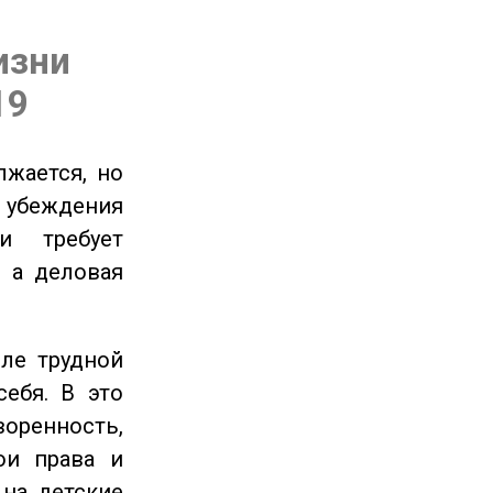
изни
19
жается, но
и убеждения
и требует
 а деловая
ле трудной
себя. В это
енность,
ои права и
 на детские