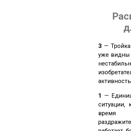
Рас
д
3
— Тройка 
уже видны 
нестабил
изобретате
активность
1
— Единиц
ситуации, 
время ч
раздражит
работает б