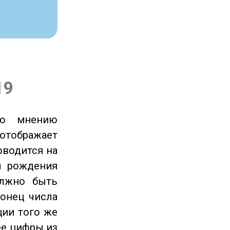
19
по мнению
отображает
оводится на
ы рождения
олжно быть
онец числа
ции того же
ее цифры из