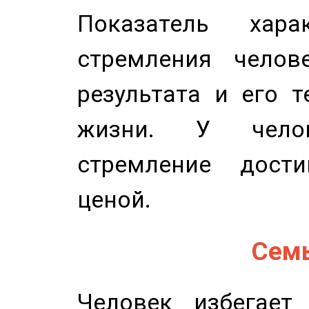
Показатель харак
стремления челов
результата и его 
жизни. У челов
стремление дост
ценой.
Семь
Человек избегает