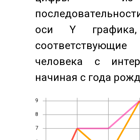
последовательност
оси Y график
соответствующи
человека с инте
начиная с года рожд