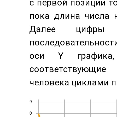
с первой позиции то
пока длина числа н
Далее цифры 
последовательност
оси Y график
соответствующи
человека циклами п