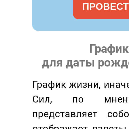
ПРОВЕСТ
График
для даты рожде
График жизни, инач
Сил, по мнени
представляет соб
отображает взлеты 