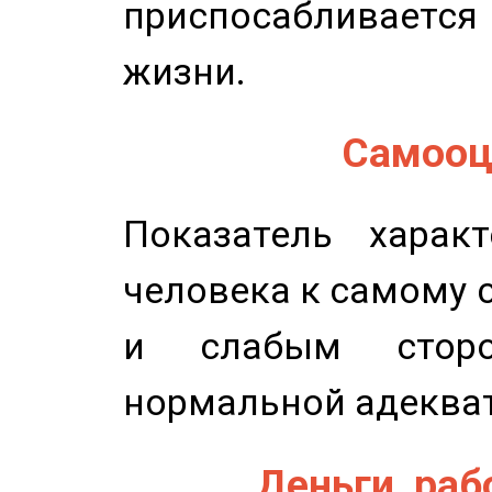
приспосабливается
жизни.
Самооце
Показатель характ
человека к самому 
и слабым сторо
нормальной адеква
Деньги, рабо