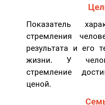
Цель
Показатель харак
стремления челов
результата и его 
жизни. У челов
стремление дост
ценой.
Семь