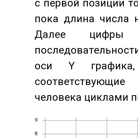
с первой позиции то
пока длина числа н
Далее цифры 
последовательност
оси Y график
соответствующи
человека циклами п