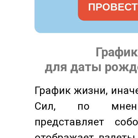
ПРОВЕСТ
График
для даты рожде
График жизни, инач
Сил, по мнени
представляет соб
отображает взлеты 