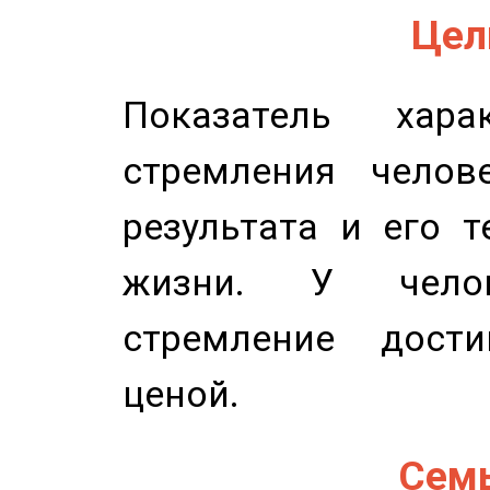
Цель
Показатель харак
стремления челов
результата и его 
жизни. У челов
стремление дост
ценой.
Семь