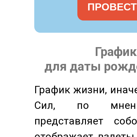
ПРОВЕСТ
График
для даты рожде
График жизни, инач
Сил, по мнени
представляет соб
отображает взлеты 