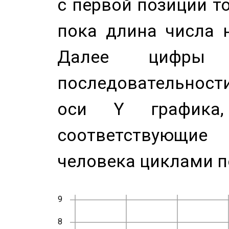
с первой позиции то
пока длина числа н
Далее цифры 
последовательност
оси Y график
соответствующи
человека циклами п