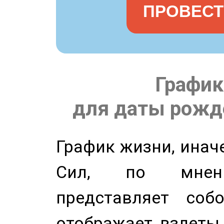
ПРОВЕСТ
График
для даты рожде
График жизни, инач
Сил, по мнени
представляет соб
отображает взлеты 