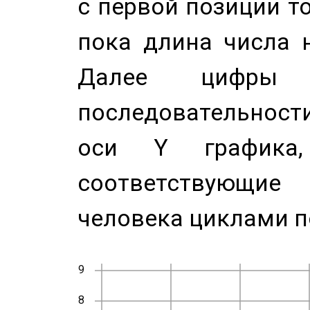
с первой позиции то
пока длина числа н
Далее цифры 
последовательност
оси Y график
соответствующи
человека циклами п