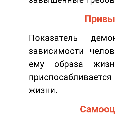
Привыч
Показатель демон
зависимости челов
ему образа жизн
приспосабливается
жизни.
Самооце