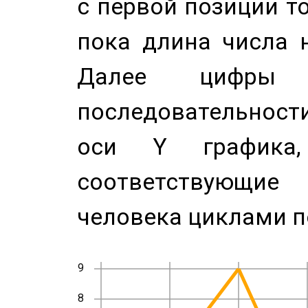
с первой позиции то
пока длина числа н
Далее цифры 
последовательност
оси Y график
соответствующи
человека циклами п