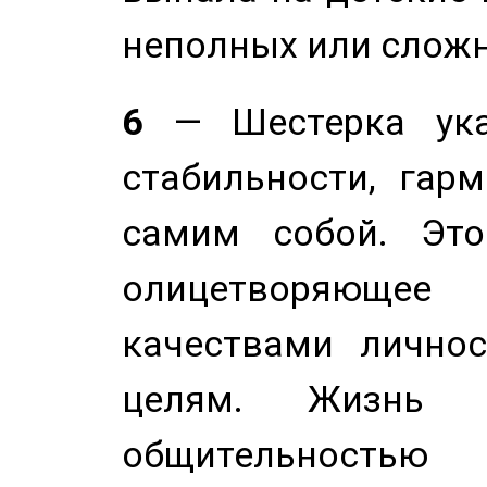
неполных или сложн
6
— Шестерка ука
стабильности, гар
самим собой. Это
олицетворяюще
качествами лично
целям. Жизнь б
общительностью