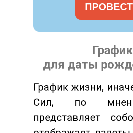
ПРОВЕСТ
График
для даты рожде
График жизни, инач
Сил, по мнени
представляет соб
отображает взлеты 