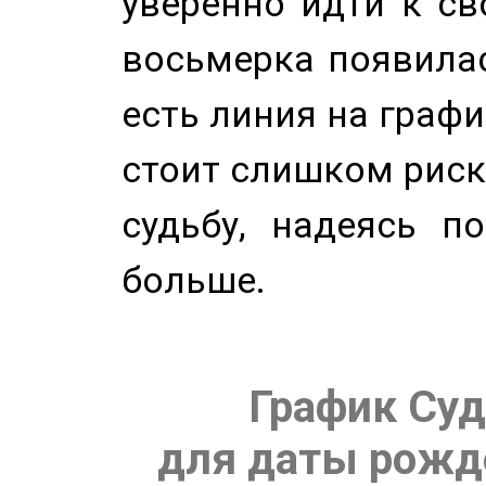
уверенно идти к св
восьмерка появилас
есть линия на графи
стоит слишком риск
судьбу, надеясь п
больше.
График Суд
для даты рожде