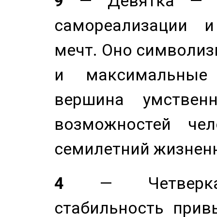
9
— Девятка — э
самореализации и
мечт. Оно символиз
и максимальные 
вершина умствен
возможностей чел
семилетний жизнен
4
— Четверка 
стабильность прив