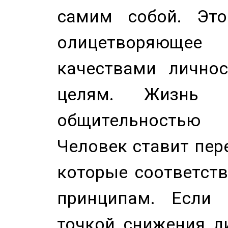
самим собой. Это
олицетворяюще
качествами лично
целям. Жизнь б
общительностью
Человек ставит пере
которые соответст
принципам. Если 
точкой снижения ли