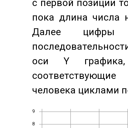
с первой позиции то
пока длина числа н
Далее цифры 
последовательност
оси Y график
соответствующи
человека циклами п