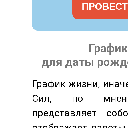
ПРОВЕСТ
График
для даты рожде
График жизни, инач
Сил, по мнени
представляет соб
отображает взлеты 