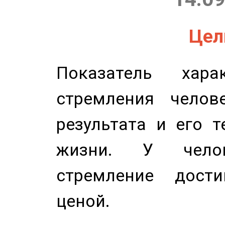
Цель
Показатель харак
стремления челов
результата и его 
жизни. У челов
стремление дост
ценой.