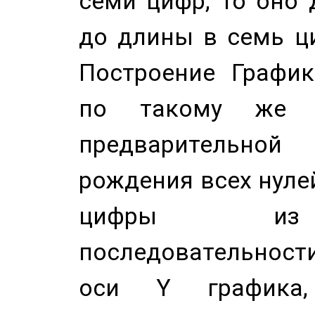
семи цифр, то оно 
до длины в семь ци
Построение График
по такому же а
предварительной
рождения всех нуле
цифры из 
последовательност
оси Y график