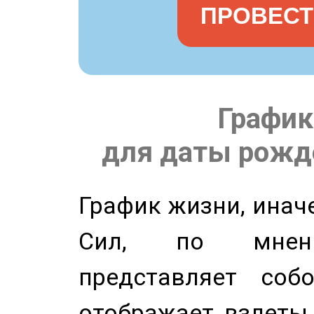
ПРОВЕСТ
График
для даты рожде
График жизни, инач
Сил, по мнени
представляет соб
отображает взлеты 