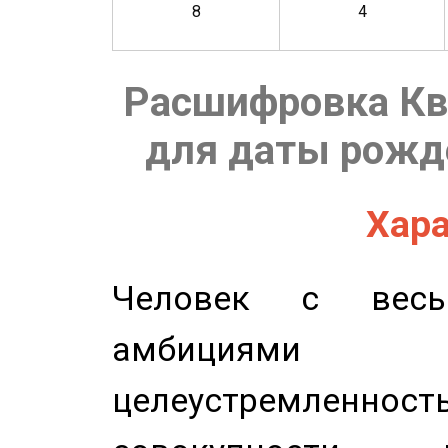
8
4
Расшифровка Кв
для даты рожде
Хара
Человек с весь
амбициями
целеустремлен