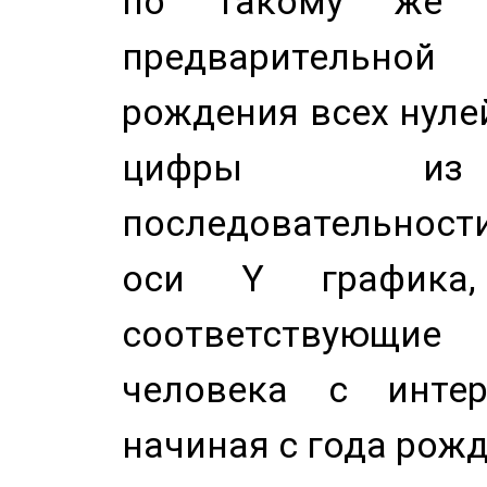
по такому же а
предварительной
рождения всех нуле
цифры из 
последовательност
оси Y график
соответствующи
человека с инте
начиная с года рожд