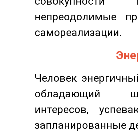
совокупности 
непреодолимые пр
самореализации.
Эне
Человек энергичный
обладающий ш
интересов, успев
запланированные д