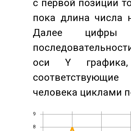
с первой позиции то
пока длина числа н
Далее цифры 
последовательност
оси Y график
соответствующи
человека циклами п