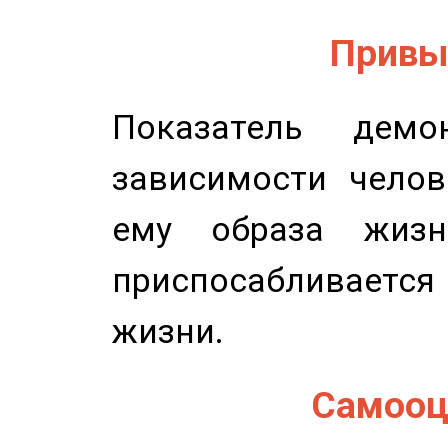
Привыч
Показатель демон
зависимости челов
ему образа жизн
приспосабливается
жизни.
Самооце