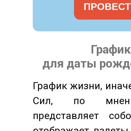
ПРОВЕСТ
График
для даты рожде
График жизни, инач
Сил, по мнени
представляет соб
отображает взлеты 