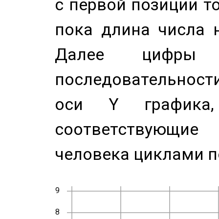
с первой позиции то
пока длина числа н
Далее цифры 
последовательност
оси Y график
соответствующи
человека циклами п