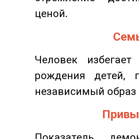
ценой.
Семь
Человек избегает
рождения детей, п
независимый образ 
Привыч
Показатель демон