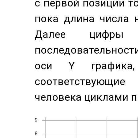
с первой позиции то
пока длина числа н
Далее цифры 
последовательност
оси Y график
соответствующи
человека циклами п