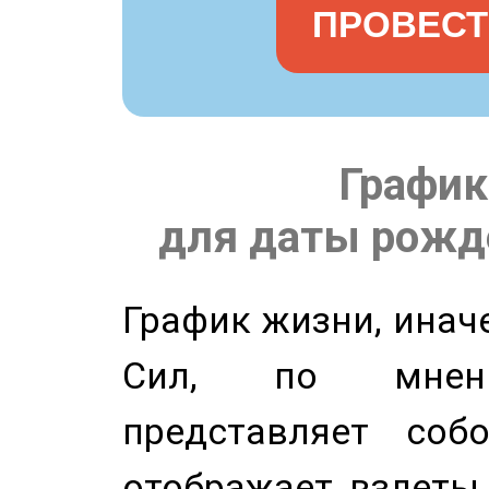
ПРОВЕСТ
График
для даты рожде
График жизни, инач
Сил, по мнени
представляет соб
отображает взлеты 