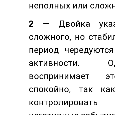
неполных или сложн
2
— Двойка указ
сложного, но стабил
период чередуютс
активности. О
воспринимает э
спокойно, так ка
контролировать 