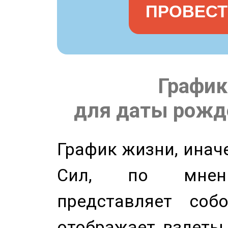
ПРОВЕСТ
График
для даты рожде
График жизни, инач
Сил, по мнени
представляет соб
отображает взлеты 