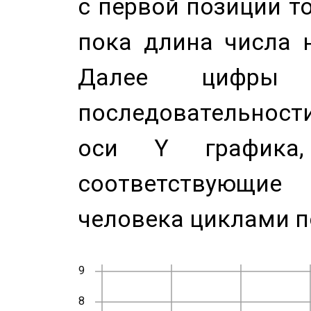
с первой позиции то
пока длина числа н
Далее цифры 
последовательност
оси Y график
соответствующи
человека циклами п