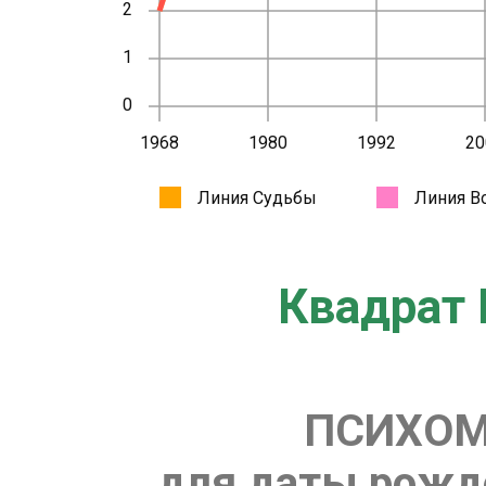
Квадрат 
ПСИХОМ
для даты рожде