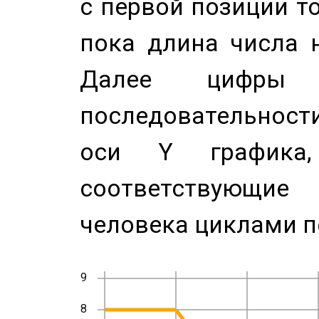
с первой позиции то
пока длина числа н
Далее цифры 
последовательност
оси Y график
соответствующи
человека циклами п