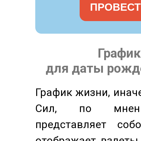
ПРОВЕСТ
График
для даты рожде
График жизни, инач
Сил, по мнени
представляет соб
отображает взлеты 