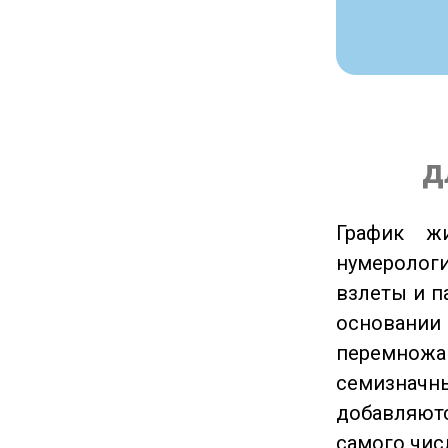
д
График ж
нумеролог
взлеты и п
основании
перемножа
семизначны
добавляютс
самого чис