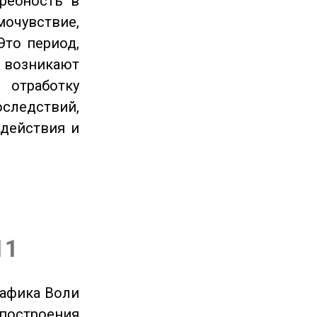
ребность в
очувствие,
Это период,
озникают
отработку
следствий,
 действия и
11
рафика Воли
 построения