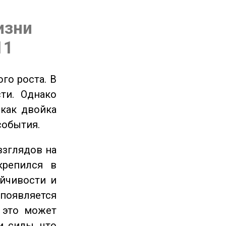
изни
11
го роста. В
ти. Однако
 как двойка
события.
взглядов на
крепился в
ойчивости и
появляется
 это может
и силы, что