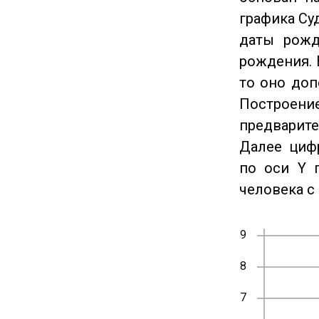
графика Су
даты рожд
рождения. 
то оно доп
Построение
предварите
Далее циф
по оси Y 
человека с 