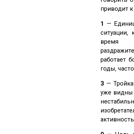
приводит к
1
— Единиц
ситуации, 
время ч
раздражит
работает б
годы, част
3
— Тройка 
уже видны 
нестабил
изобретате
активность