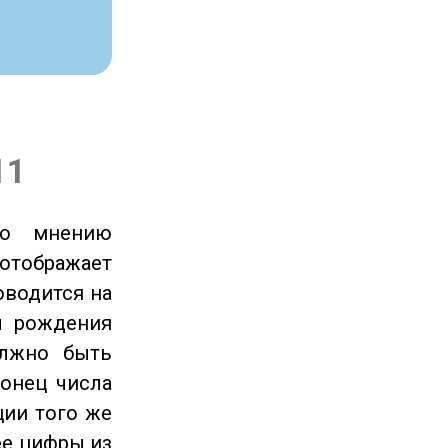
11
по мнению
отображает
оводится на
ы рождения
олжно быть
онец числа
ции того же
ее цифры из