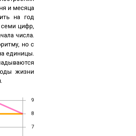
ня и месяца
ить на год
 семи цифр,
чала числа.
ритму, но с
на единицы.
ладываются
годы жизни
.