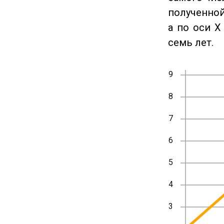
полученной
а по оси X
семь лет.