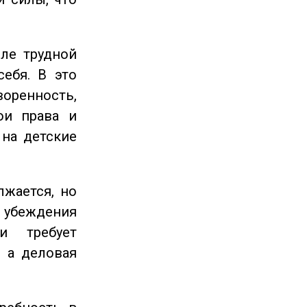
ле трудной
себя. В это
енность,
ои права и
 на детские
жается, но
и убеждения
и требует
 а деловая