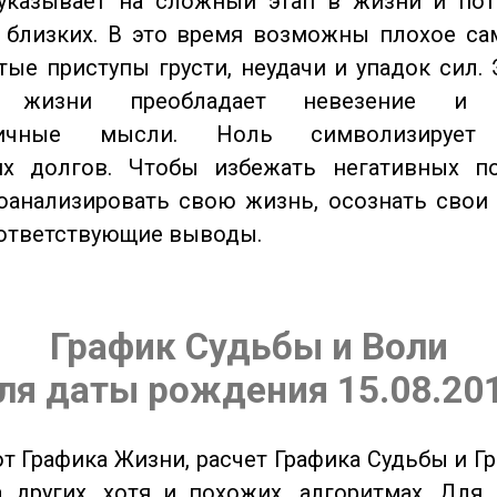
казывает на сложный этап в жизни и пот
близких. В это время возможны плохое сам
стые приступы грусти, неудачи и упадок сил. 
 жизни преобладает невезение и в
тичные мысли. Ноль символизирует 
их долгов. Чтобы избежать негативных по
оанализировать свою жизнь, осознать свои
оответствующие выводы.
График Судьбы и Воли
ля даты рождения 15.08.20
от Графика Жизни, расчет Графика Судьбы и Г
 других, хотя и похожих, алгоритмах. Для