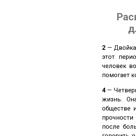
Рас
д
2
— Двойка 
этот пери
человек во
помогает к
4
— Четверк
жизнь. Он
обществе и
прочности
после боль
говорить о