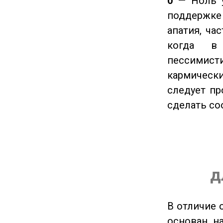
0
— Ноль у
поддержке 
апатия, ча
когда в
пессимис
кармическ
следует пр
сделать с
д
В отличие 
основан на