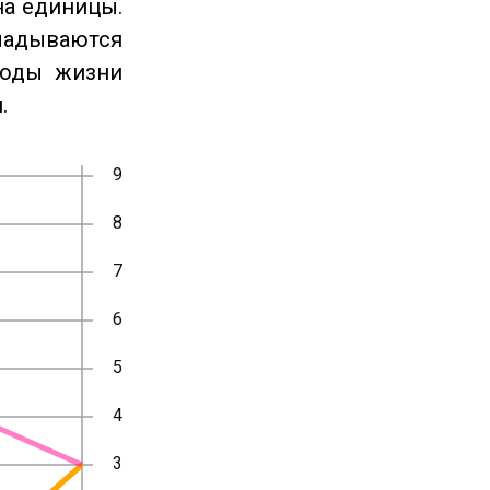
на единицы.
ладываются
годы жизни
.