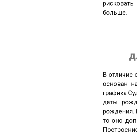
рисковать
больше.
д
В отличие 
основан на
графика Су
даты рожд
рождения. 
то оно доп
Построение