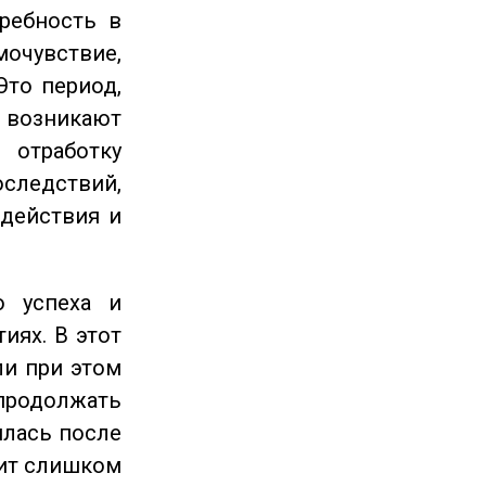
ребность в
очувствие,
Это период,
озникают
отработку
следствий,
 действия и
 успеха и
иях. В этот
ли при этом
продолжать
илась после
оит слишком