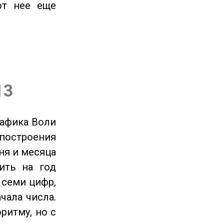
от нее еще
13
рафика Воли
 построения
ня и месяца
ить на год
 семи цифр,
чала числа.
ритму, но с