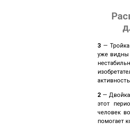
Рас
д
3
— Тройка 
уже видны 
нестабил
изобретате
активность
2
— Двойка 
этот пери
человек во
помогает к