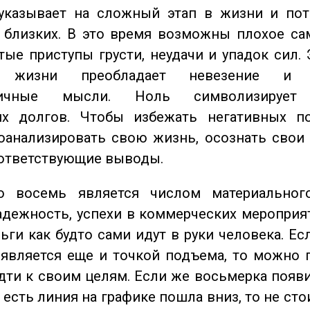
казывает на сложный этап в жизни и пот
близких. В это время возможны плохое сам
стые приступы грусти, неудачи и упадок сил. 
 жизни преобладает невезение и в
тичные мысли. Ноль символизирует 
их долгов. Чтобы избежать негативных по
оанализировать свою жизнь, осознать свои
оответствующие выводы.
восемь является числом материального
адежность, успехи в коммерческих мероприят
ьги как будто сами идут в руки человека. Ес
является еще и точкой подъема, то можно 
дти к своим целям. Если же восьмерка появ
о есть линия на графике пошла вниз, то не ст