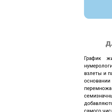
д
График ж
нумеролог
взлеты и п
основании
перемножа
семизначны
добавляютс
самого чис