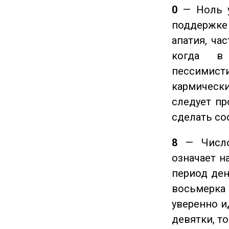
0
— Ноль у
поддержке 
апатия, ча
когда в
пессимис
кармическ
следует пр
сделать с
8
— Число 
означает н
период ден
восьмерка 
уверенно и
девятки, т