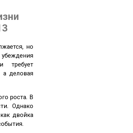
изни
13
жается, но
и убеждения
и требует
 а деловая
го роста. В
ти. Однако
 как двойка
события.