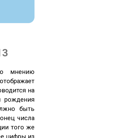
13
по мнению
отображает
оводится на
ы рождения
олжно быть
онец числа
ции того же
ее цифры из