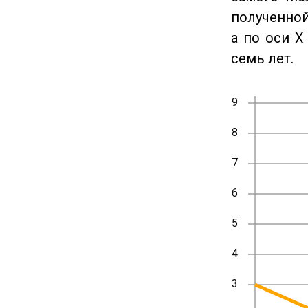
полученной
а по оси X
семь лет.