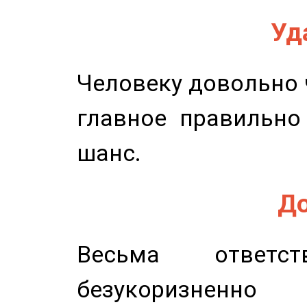
Уд
Человеку довольно ч
главное правильно
шанс.
До
Весьма ответст
безукоризненн