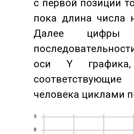
с первой позиции то
пока длина числа н
Далее цифры 
последовательност
оси Y график
соответствующи
человека циклами п