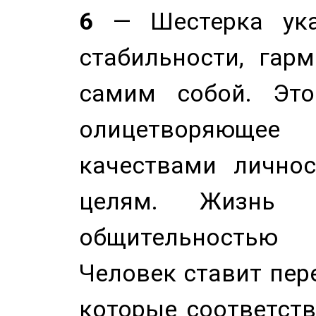
6
— Шестерка ука
стабильности, гар
самим собой. Это
олицетворяюще
качествами лично
целям. Жизнь б
общительностью
Человек ставит пере
которые соответст