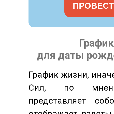
ПРОВЕСТ
График
для даты рожде
График жизни, инач
Сил, по мнени
представляет соб
отображает взлеты 