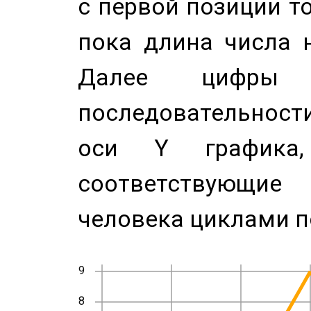
с первой позиции то
пока длина числа н
Далее цифры 
последовательност
оси Y график
соответствующи
человека циклами п