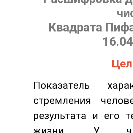
чи
Квадрата Пифа
16.04
Цель
Показатель харак
стремления челов
результата и его 
жизни. У чел