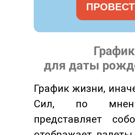
ПРОВЕСТ
График
для даты рожде
График жизни, инач
Сил, по мнени
представляет соб
отображает взлеты 