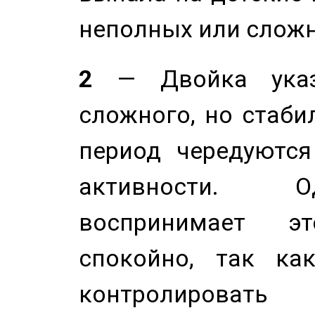
неполных или сложн
2
— Двойка указ
сложного, но стабил
период чередуютс
активности. О
воспринимает э
спокойно, так ка
контролировать 