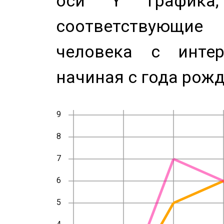
оси Y график
соответствующи
человека с инте
начиная с года рожд