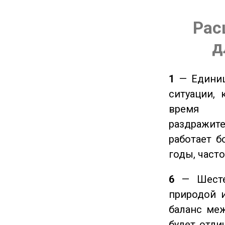
Рас
д
1
— Единиц
ситуации, 
время ч
раздражит
работает б
годы, част
6
— Шестер
природой 
баланс ме
будет отли