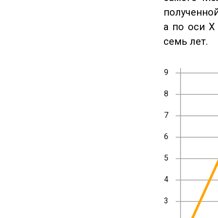
полученной
а по оси X
семь лет.