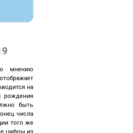
19
по мнению
отображает
оводится на
ы рождения
олжно быть
онец числа
ции того же
ее цифры из