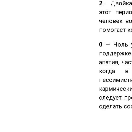
2
— Двойка 
этот пери
человек во
помогает к
0
— Ноль у
поддержке 
апатия, ча
когда в
пессимис
кармическ
следует пр
сделать с