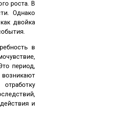
го роста. В
ти. Однако
 как двойка
события.
ребность в
очувствие,
Это период,
озникают
отработку
следствий,
 действия и