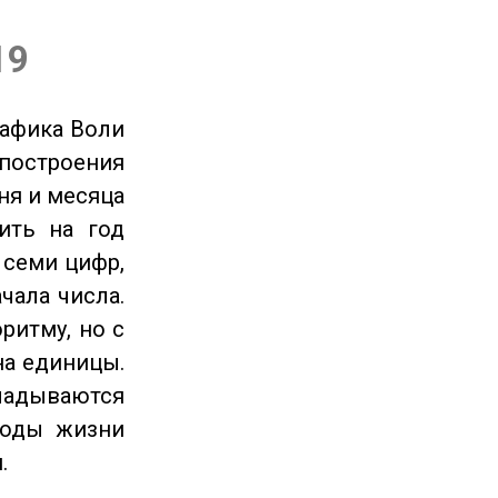
19
рафика Воли
 построения
ня и месяца
ить на год
 семи цифр,
чала числа.
ритму, но с
на единицы.
ладываются
годы жизни
.