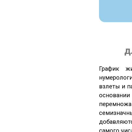
д
График ж
нумеролог
взлеты и п
основании
перемножа
семизначны
добавляютс
самого чис