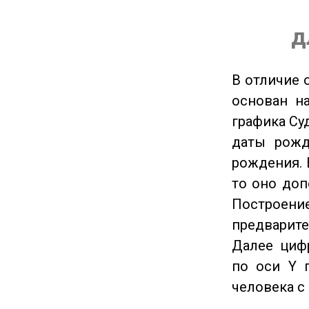
д
В отличие 
основан на
графика Су
даты рожд
рождения. 
то оно доп
Построение
предварите
Далее циф
по оси Y 
человека с 