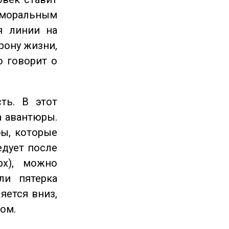
 моральным
я линии на
рону жизни,
о говорит о
ть. В этот
а авантюры.
ы, которые
едует после
рх), можно
ли пятерка
яется вниз,
ом.