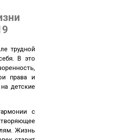
изни
19
ле трудной
себя. В это
енность,
ои права и
 на детские
гармонии с
етворяющее
лям. Жизнь
овек ставит