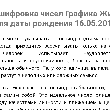
шифровка чисел Графика Ж
ля даты рождения 16.05.20
а может указывать на период подъема пос
когда приходится рассчитывать только на 
еловек испытывает неудовлетвор
ельность и неустойчивость, борется за св
ольше обычного. Те, у кого единица выпала
о растут в неполных или сложных семьях.
ка указывает на период стабильности, 
и самим собой. Это идеальное число, олиц
жду качествами личности и движением к це
чаться общительностью и равновесием. Чел