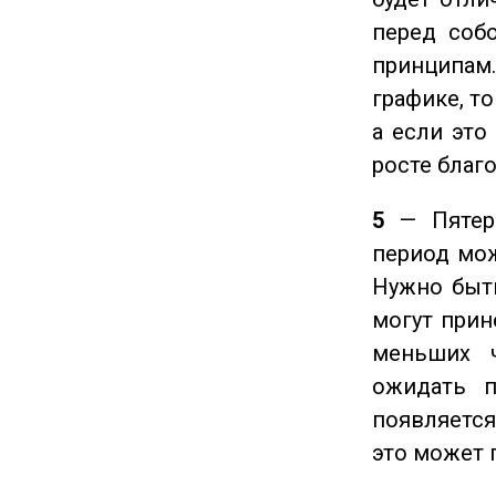
перед соб
принципам
графике, т
а если это
росте благ
5
— Пятерк
период мож
Нужно быт
могут прине
меньших ч
ожидать п
появляется
это может 