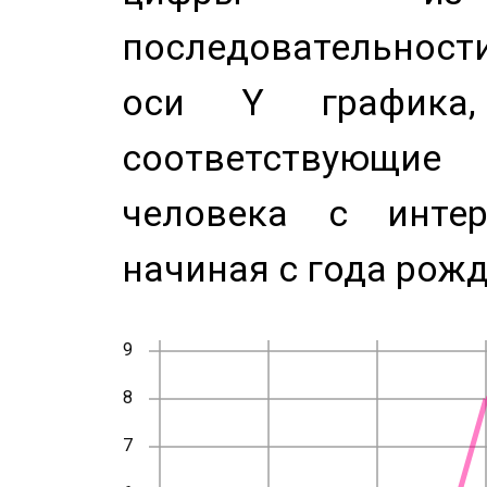
последовательност
оси Y график
соответствующи
человека с инте
начиная с года рожд