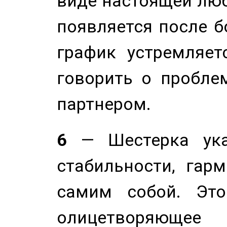
виде настоящей люб
появляется после б
график устремляет
говорить о пробле
партнером.
6
— Шестерка ука
стабильности, гар
самим собой. Это
олицетворяюще