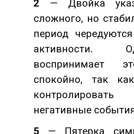
2
— Двойка указ
сложного, но стабил
период чередуютс
активности. О
воспринимает э
спокойно, так ка
контролировать 
негативные события
5
— Пятерка симв