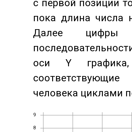
с первой позиции то
пока длина числа н
Далее цифры 
последовательност
оси Y график
соответствующи
человека циклами п