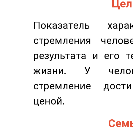
Цель
Показатель харак
стремления челов
результата и его 
жизни. У челов
стремление дост
ценой.
Семь