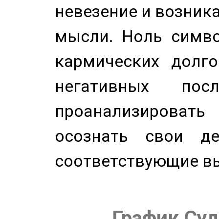
невезение и возник
мысли. Ноль симво
кармических долго
негативных посл
проанализирова
осознать свои де
соответствующие в
График Суд