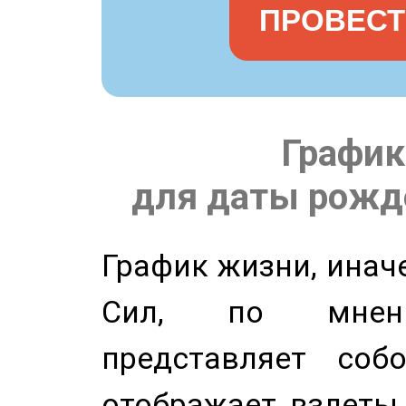
ПРОВЕСТ
График
для даты рожде
График жизни, инач
Сил, по мнени
представляет соб
отображает взлеты 