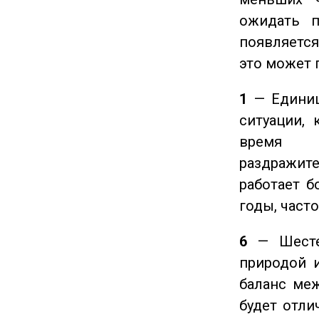
ожидать п
появляется
это может 
1
— Единиц
ситуации, 
время ч
раздражит
работает б
годы, част
6
— Шестер
природой 
баланс ме
будет отли