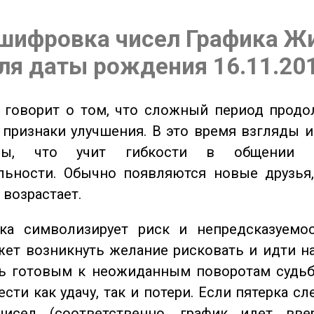
шифровка чисел Графика Ж
ля даты рождения 16.11.20
говорит о том, что сложный период продол
признаки улучшения. В это время взгляды 
ьны, что учит гибкости в общении 
льности. Обычно появляются новые друзья,
 возрастает.
а символизирует риск и непредсказуемос
ет возникнуть желание рисковать и идти н
ь готовым к неожиданным поворотам судьб
сти как удачу, так и потери. Если пятерка сл
исел (соответственно, график идет вве