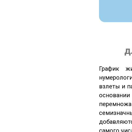
д
График ж
нумеролог
взлеты и п
основании
перемножа
семизначны
добавляютс
самого чис