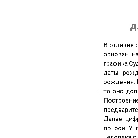
д
В отличие 
основан на
графика Су
даты рожд
рождения. 
то оно доп
Построение
предварите
Далее циф
по оси Y 
человека с 