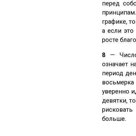
перед соб
принципам
графике, т
а если это
росте благ
8
— Число 
означает н
период ден
восьмерка 
уверенно и
девятки, т
рисковать
больше.