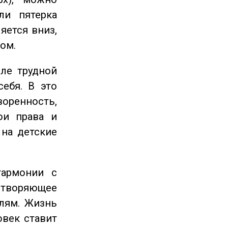
ли пятерка
яется вниз,
ом.
ле трудной
себя. В это
енность,
ои права и
 на детские
гармонии с
етворяющее
лям. Жизнь
овек ставит