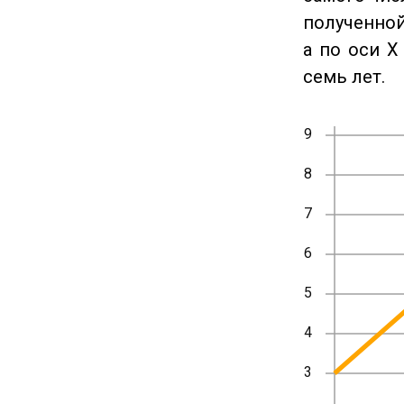
полученной
а по оси X
семь лет.