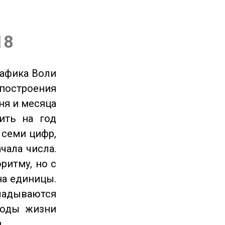
18
рафика Воли
 построения
ня и месяца
ить на год
 семи цифр,
чала числа.
ритму, но с
на единицы.
ладываются
годы жизни
.