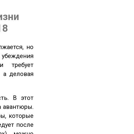
изни
18
жается, но
и убеждения
и требует
 а деловая
ть. В этот
а авантюры.
ы, которые
едует после
рх), можно