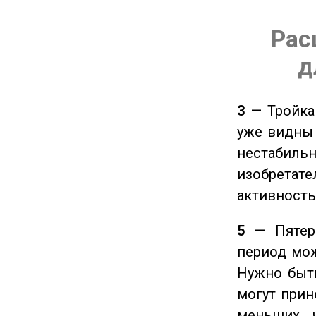
Рас
д
3
— Тройка 
уже видны 
нестабил
изобретате
активность
5
— Пятерк
период мож
Нужно быт
могут прине
меньших ч