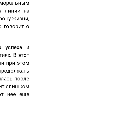
 моральным
я линии на
рону жизни,
о говорит о
 успеха и
иях. В этот
ли при этом
продолжать
илась после
оит слишком
от нее еще