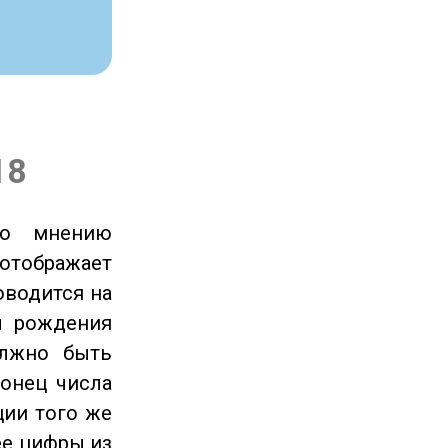
18
по мнению
отображает
оводится на
ы рождения
олжно быть
онец числа
ции того же
ее цифры из