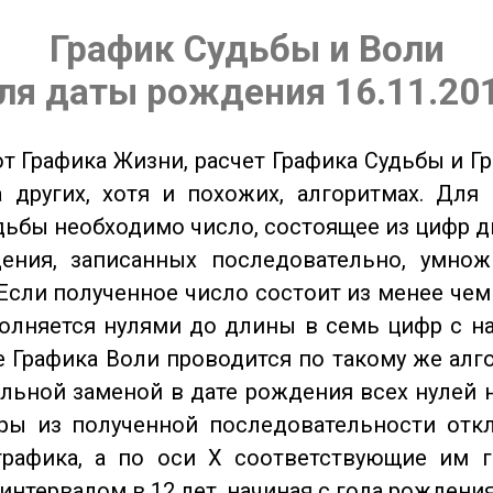
График Судьбы и Воли
ля даты рождения 16.11.20
от Графика Жизни, расчет Графика Судьбы и Г
 других, хотя и похожих, алгоритмах. Для
дьбы необходимо число, состоящее из цифр д
ения, записанных последовательно, умнож
Если полученное число состоит из менее чем
олняется нулями до длины в семь цифр с на
 Графика Воли проводится по такому же алго
льной заменой в дате рождения всех нулей 
ры из полученной последовательности отк
графика, а по оси X соответствующие им 
интервалом в 12 лет, начиная с года рождения