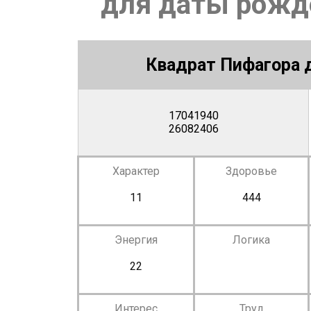
для даты рожде
Квадрат Пифагора д
17041940
26082406
Характер
Здоровье
11
444
Энергия
Логика
22
Интерес
Труд