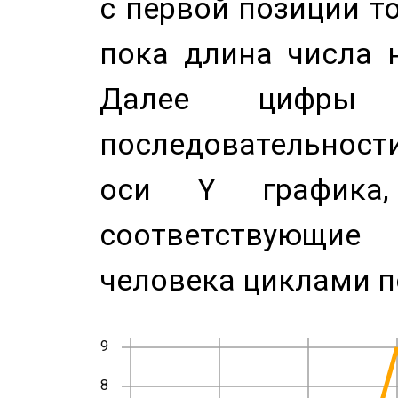
с первой позиции то
пока длина числа н
Далее цифры 
последовательност
оси Y график
соответствующи
человека циклами п