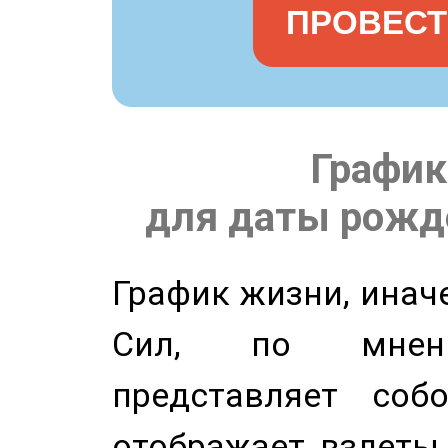
ПРОВЕСТ
График
для даты рожде
График жизни, инач
Сил, по мнени
представляет соб
отображает взлеты 