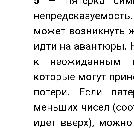
5
— Пятерка симв
непредсказуемост
может возникнуть ж
идти на авантюры. 
к неожиданным п
которые могут прине
потери. Если пяте
меньших чисел (соо
идет вверх), можно