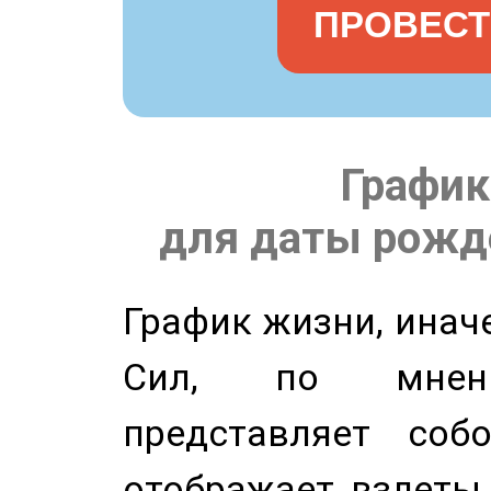
ПРОВЕСТ
График
для даты рожде
График жизни, инач
Сил, по мнени
представляет соб
отображает взлеты 