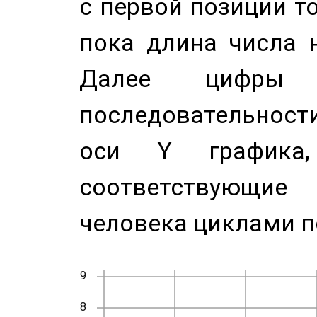
с первой позиции то
пока длина числа н
Далее цифры 
последовательност
оси Y график
соответствующи
человека циклами п