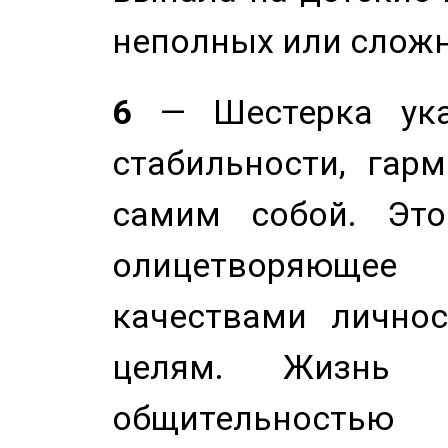
неполных или сложн
6
— Шестерка ука
стабильности, гар
самим собой. Это
олицетворяюще
качествами лично
целям. Жизнь б
общительностью