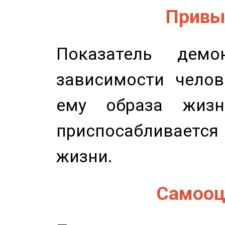
Привыч
Показатель демон
зависимости челов
ему образа жизн
приспосабливается
жизни.
Самооце