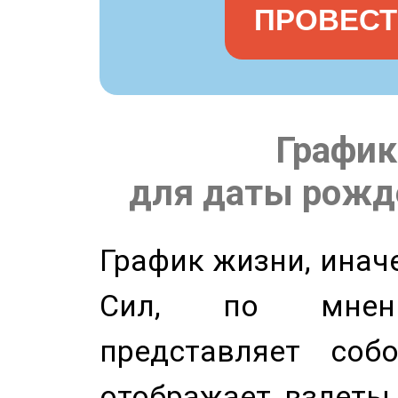
ПРОВЕСТ
График
для даты рожде
График жизни, инач
Сил, по мнени
представляет соб
отображает взлеты 