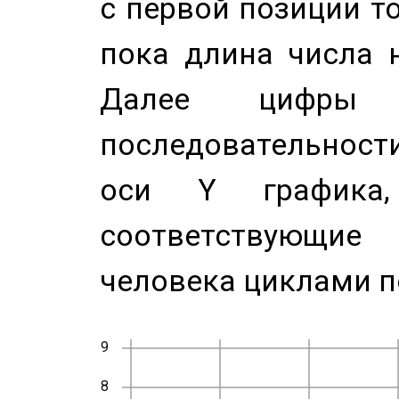
с первой позиции то
пока длина числа н
Далее цифры 
последовательност
оси Y график
соответствующи
человека циклами п