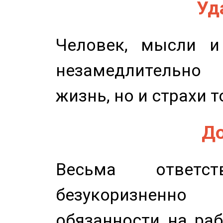
Уд
Человек, мысли и
незамедлительн
жизнь, но и страхи т
До
Весьма ответст
безукоризненн
обязанности на раб