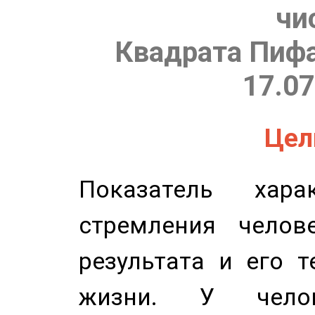
чи
Квадрата Пифа
17.07
Цель
Показатель харак
стремления челов
результата и его 
жизни. У челов