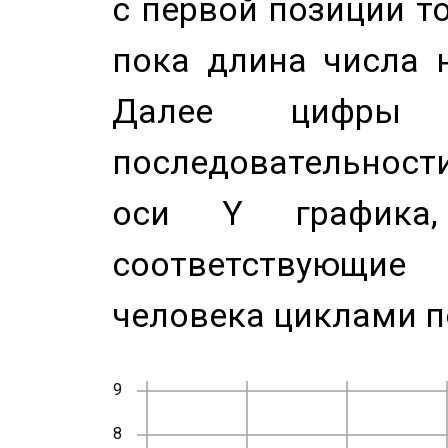
с первой позиции то
пока длина числа н
Далее цифры 
последовательност
оси Y график
соответствующи
человека циклами п