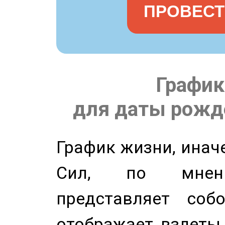
ПРОВЕСТ
График
для даты рожде
График жизни, инач
Сил, по мнени
представляет соб
отображает взлеты 