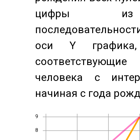
цифры из 
последовательност
оси Y график
соответствующи
человека с инте
начиная с года рожд