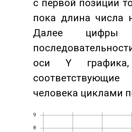
с первой позиции то
пока длина числа н
Далее цифры 
последовательност
оси Y график
соответствующи
человека циклами п