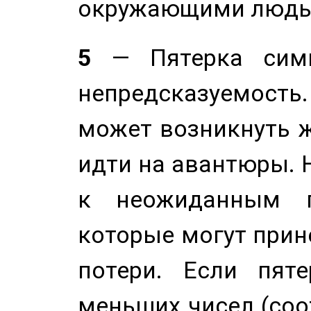
окружающими людь
5
— Пятерка симв
непредсказуемост
может возникнуть ж
идти на авантюры. 
к неожиданным п
которые могут прине
потери. Если пяте
меньших чисел (соо