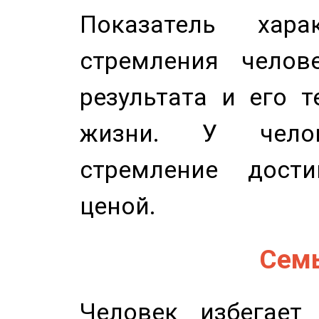
Показатель харак
стремления челов
результата и его 
жизни. У челов
стремление дост
ценой.
Семь
Человек избегает