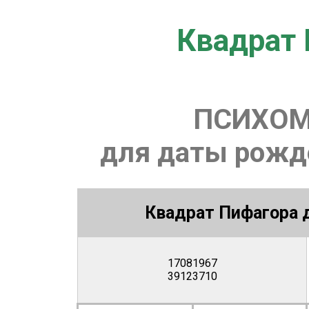
Квадрат 
ПСИХОМ
для даты рожде
Квадрат Пифагора д
17081967
39123710