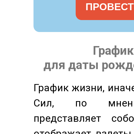
ПРОВЕСТ
График
для даты рожде
График жизни, инач
Сил, по мнени
представляет соб
отображает взлеты 