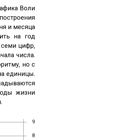
рафика Воли
 построения
ня и месяца
ить на год
 семи цифр,
чала числа.
ритму, но с
на единицы.
ладываются
годы жизни
.