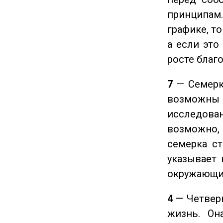
принципам
графике, т
а если это
росте благ
7
— Семерка
возможны
исследован
возможно,
семерка ст
указывает 
окружающи
4
— Четверк
жизнь. Он