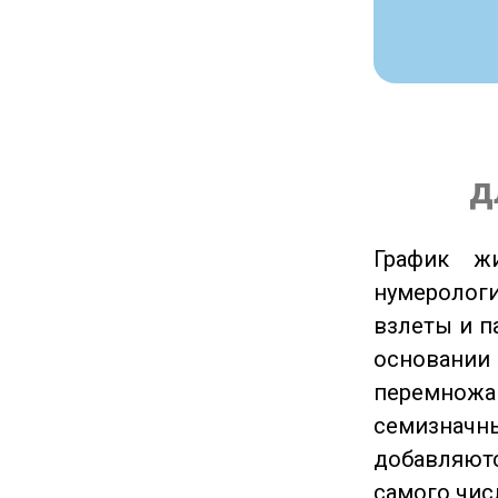
д
График ж
нумеролог
взлеты и п
основании
перемножа
семизначны
добавляютс
самого чис