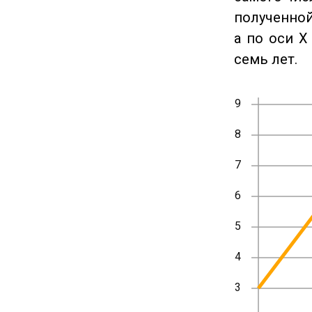
полученной
а по оси X
семь лет.