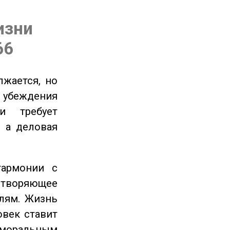
изни
66
жается, но
и убеждения
и требует
 а деловая
гармонии с
етворяющее
лям. Жизнь
овек ставит
 моральным