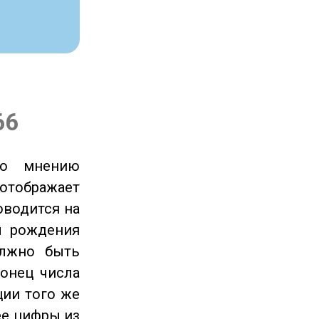
66
по мнению
отображает
оводится на
ы рождения
олжно быть
онец числа
ции того же
ее цифры из