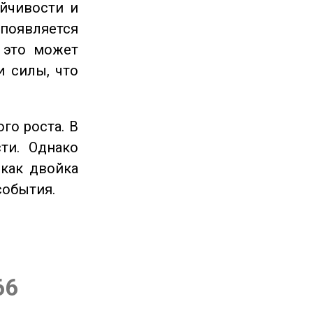
ойчивости и
появляется
 это может
и силы, что
го роста. В
ти. Однако
 как двойка
события.
66