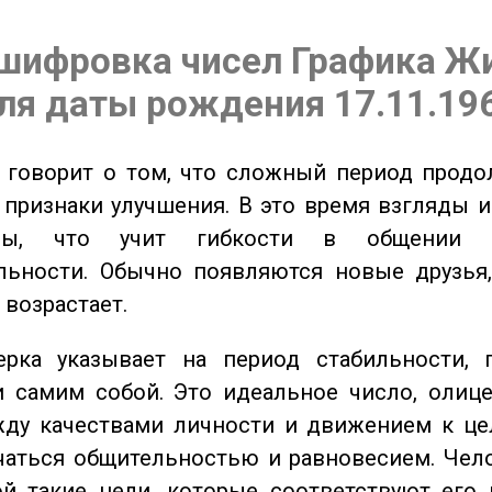
шифровка чисел Графика Ж
ля даты рождения 17.11.19
говорит о том, что сложный период продол
признаки улучшения. В это время взгляды 
ьны, что учит гибкости в общении 
льности. Обычно появляются новые друзья,
 возрастает.
ка указывает на период стабильности, 
и самим собой. Это идеальное число, олиц
жду качествами личности и движением к це
чаться общительностью и равновесием. Чел
ой такие цели, которые соответствуют его