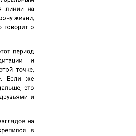
я линии на
рону жизни,
о говорит о
этот период
дитации и
этой точке,
е. Если же
дальше, это
 друзьями и
взглядов на
крепился в