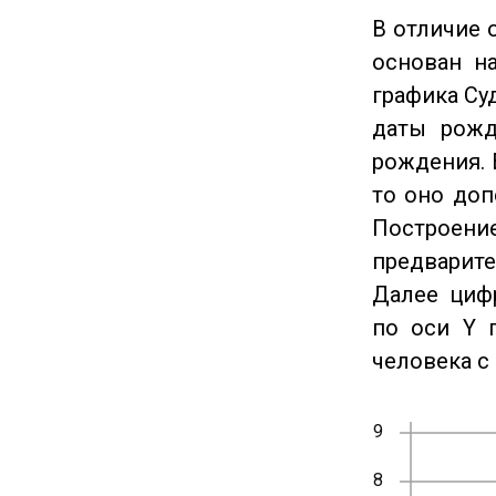
В отличие 
основан на
графика Су
даты рожд
рождения. 
то оно доп
Построение
предварите
Далее циф
по оси Y 
человека с 