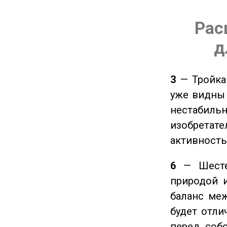
Рас
д
3
— Тройка 
уже видны 
нестабил
изобретате
активность
6
— Шестер
природой 
баланс ме
будет отли
перед соб