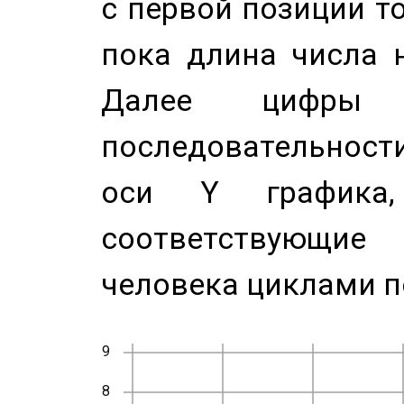
с первой позиции то
пока длина числа н
Далее цифры 
последовательност
оси Y график
соответствующи
человека циклами п