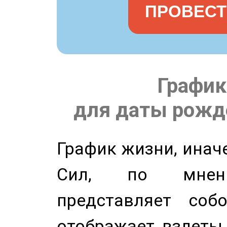
ПРОВЕСТ
График
для даты рожде
График жизни, инач
Сил, по мнени
представляет соб
отображает взлеты 