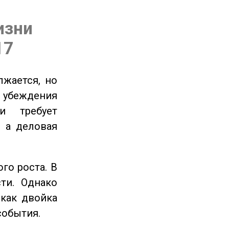
изни
17
жается, но
и убеждения
и требует
 а деловая
го роста. В
ти. Однако
 как двойка
события.