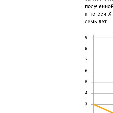
полученной
а по оси X
семь лет.