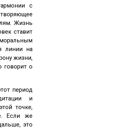
гармонии с
етворяющее
лям. Жизнь
овек ставит
 моральным
я линии на
рону жизни,
о говорит о
этот период
дитации и
этой точке,
е. Если же
дальше, это