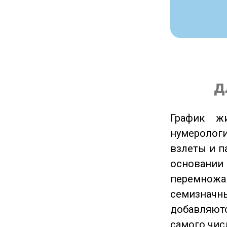
д
График ж
нумеролог
взлеты и п
основании
перемножа
семизначны
добавляютс
самого чис