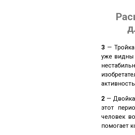
Рас
д
3
— Тройка 
уже видны 
нестабил
изобретате
активность
2
— Двойка 
этот пери
человек во
помогает к