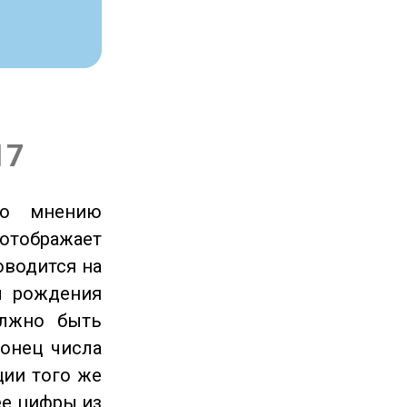
17
по мнению
отображает
оводится на
ы рождения
олжно быть
онец числа
ции того же
ее цифры из