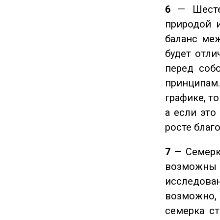
6
— Шестер
природой 
баланс ме
будет отли
перед соб
принципам
графике, т
а если это
росте благ
7
— Семерка
возможны
исследован
возможно,
семерка ст