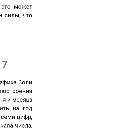
 это может
и силы, что
17
рафика Воли
 построения
ня и месяца
ить на год
 семи цифр,
чала числа.