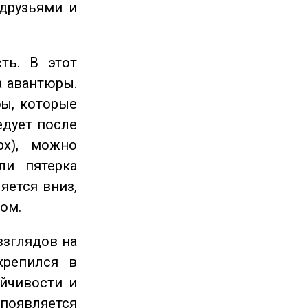
 друзьями и
ть. В этот
а авантюры.
ы, которые
едует после
рх), можно
ли пятерка
яется вниз,
ом.
взглядов на
крепился в
ойчивости и
появляется