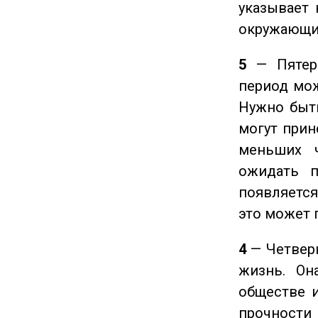
указывает 
окружающи
5
— Пятерк
период мож
Нужно быт
могут прине
меньших ч
ожидать п
появляется
это может 
4
— Четверк
жизнь. Он
обществе и
прочности