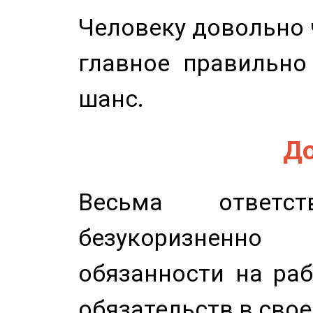
Человеку довольно ч
главное правильно
шанс.
До
Весьма ответст
безукоризненн
обязанности на раб
обязательств в свое