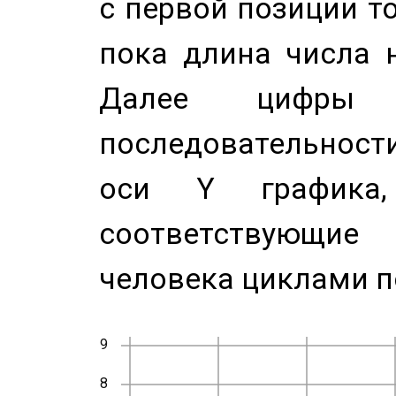
с первой позиции то
пока длина числа н
Далее цифры 
последовательност
оси Y график
соответствующи
человека циклами п