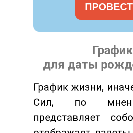
ПРОВЕСТ
График
для даты рожде
График жизни, инач
Сил, по мнени
представляет соб
отображает взлеты 