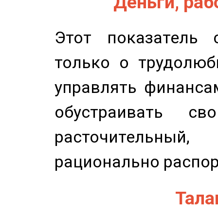
Деньги, рабо
Этот показатель с
только о трудолюб
управлять финансам
обустраивать св
расточительный
рационально распор
Талан