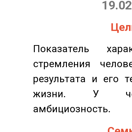
19.02
Цель
Показатель харак
стремления челов
результата и его 
жизни. У чел
амбициозность.
Семь