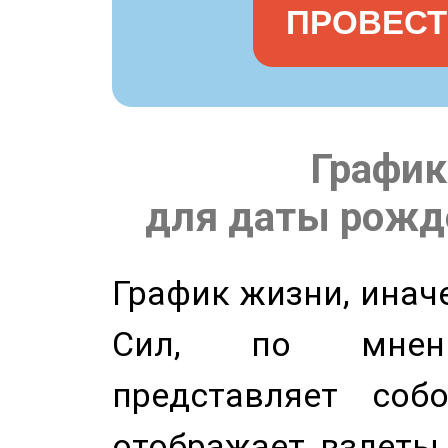
ПРОВЕСТ
График
для даты рожде
График жизни, инач
Сил, по мнени
представляет соб
отображает взлеты 