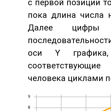
с первой позиции то
пока длина числа н
Далее цифры 
последовательност
оси Y график
соответствующи
человека циклами п