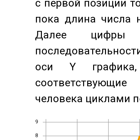
с первой позиции то
пока длина числа н
Далее цифры 
последовательност
оси Y график
соответствующи
человека циклами п