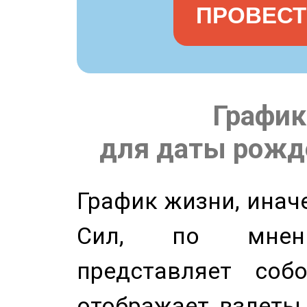
ПРОВЕСТ
График
для даты рожде
График жизни, инач
Сил, по мнени
представляет соб
отображает взлеты 