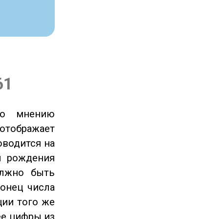
61
по мнению
отображает
оводится на
ы рождения
олжно быть
онец числа
ции того же
ее цифры из