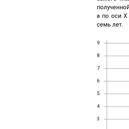
полученной
а по оси X
семь лет.