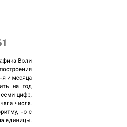
61
рафика Воли
 построения
ня и месяца
ить на год
 семи цифр,
чала числа.
ритму, но с
на единицы.