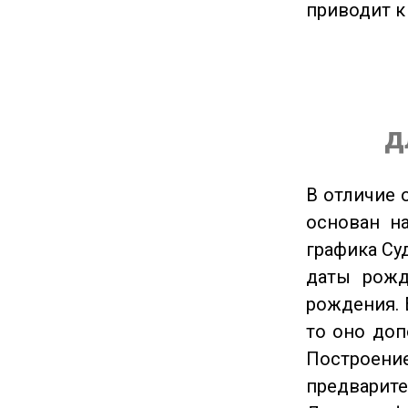
приводит к
д
В отличие 
основан на
графика Су
даты рожд
рождения. 
то оно доп
Построение
предварите