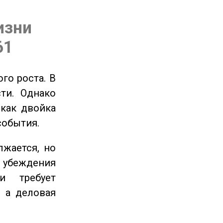
изни
61
го роста. В
ти. Однако
 как двойка
события.
жается, но
и убеждения
и требует
 а деловая