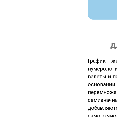
д
График ж
нумеролог
взлеты и п
основании
перемножа
семизначны
добавляютс
самого чис