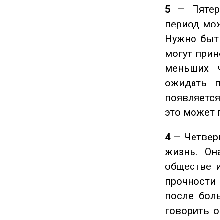
5
— Пятерк
период мож
Нужно быт
могут прине
меньших ч
ожидать п
появляется
это может 
4
— Четверк
жизнь. Он
обществе и
прочности
после боль
говорить о