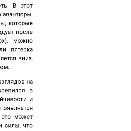
ть. В этот
а авантюры.
ы, которые
едует после
рх), можно
ли пятерка
яется вниз,
ом.
взглядов на
крепился в
ойчивости и
появляется
 это может
и силы, что