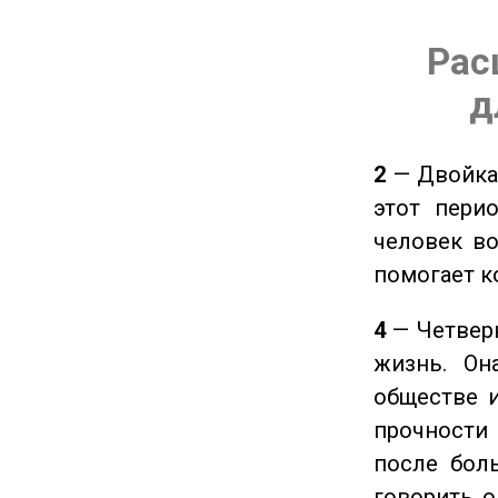
Рас
д
2
— Двойка 
этот пери
человек во
помогает к
4
— Четверк
жизнь. Он
обществе и
прочности
после боль
говорить о