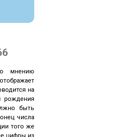
66
по мнению
отображает
оводится на
ы рождения
олжно быть
онец числа
ции того же
ее цифры из