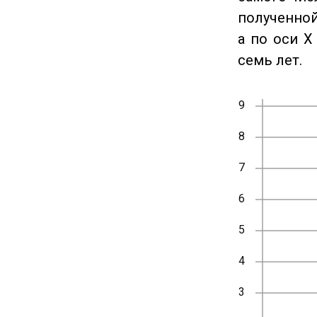
полученной
а по оси X
семь лет.