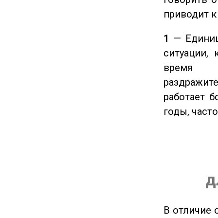
приводит к
1
— Единиц
ситуации, 
время ч
раздражит
работает б
годы, част
д
В отличие 