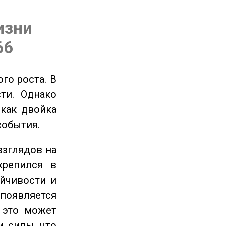
изни
66
го роста. В
ти. Однако
 как двойка
события.
взглядов на
крепился в
ойчивости и
появляется
 это может
и силы, что