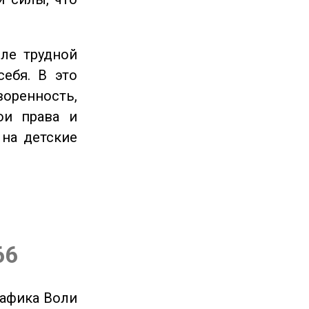
ле трудной
себя. В это
енность,
ои права и
 на детские
66
рафика Воли