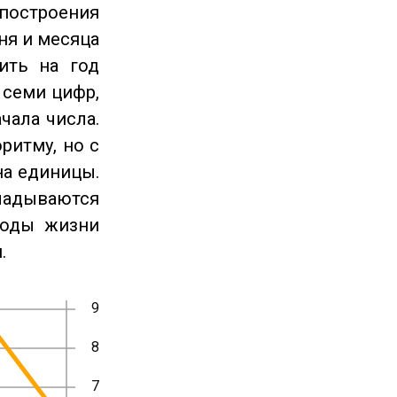
 построения
ня и месяца
ить на год
 семи цифр,
чала числа.
ритму, но с
на единицы.
ладываются
годы жизни
.