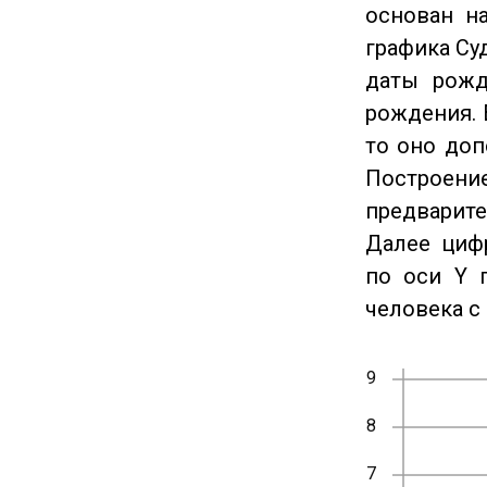
основан на
графика Су
даты рожд
рождения. 
то оно доп
Построение
предварите
Далее циф
по оси Y 
человека с 