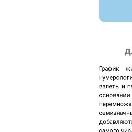
д
График ж
нумеролог
взлеты и п
основании
перемножа
семизначны
добавляютс
самого чис