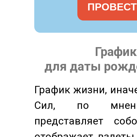
ПРОВЕСТ
График
для даты рожде
График жизни, инач
Сил, по мнени
представляет соб
отображает взлеты 