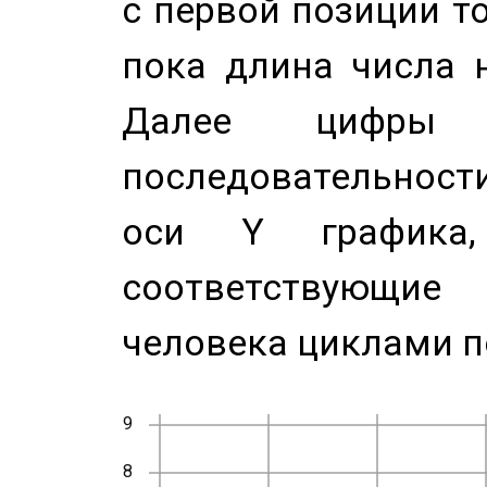
с первой позиции то
пока длина числа н
Далее цифры 
последовательност
оси Y график
соответствующи
человека циклами п