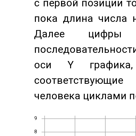
с первой позиции то
пока длина числа н
Далее цифры 
последовательност
оси Y график
соответствующи
человека циклами п