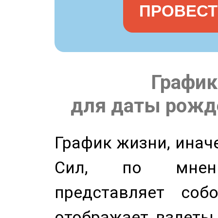
ПРОВЕСТ
График
для даты рожде
График жизни, инач
Сил, по мнени
представляет соб
отображает взлеты 