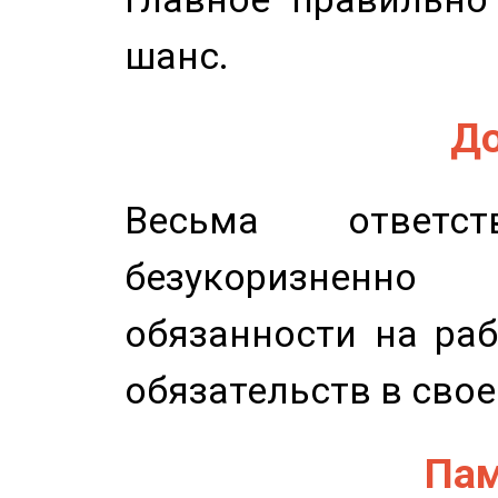
шанс.
До
Весьма ответст
безукоризненн
обязанности на раб
обязательств в свое
Пам