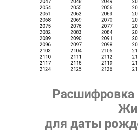
Расшифровка 
Жи
для даты рожде