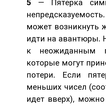
5
— Пятерка симв
непредсказуемост
может возникнуть ж
идти на авантюры. 
к неожиданным п
которые могут прине
потери. Если пяте
меньших чисел (соо
идет вверх), можно