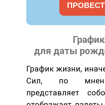
ПРОВЕСТ
График
для даты рожде
График жизни, инач
Сил, по мнени
представляет соб
отображает взлеты 