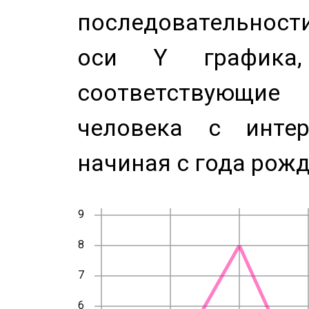
последовательност
оси Y график
соответствующи
человека с инте
начиная с года рожд