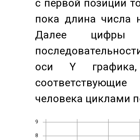
с первой позиции то
пока длина числа н
Далее цифры 
последовательност
оси Y график
соответствующи
человека циклами п