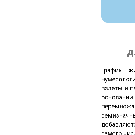
д
График ж
нумеролог
взлеты и п
основании
перемножа
семизначны
добавляютс
самого чис