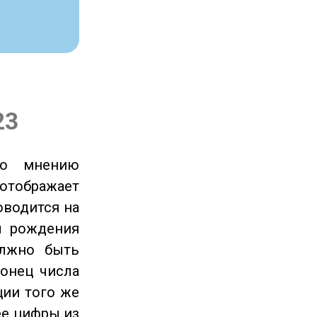
23
по мнению
отображает
оводится на
ы рождения
олжно быть
онец числа
ции того же
ее цифры из