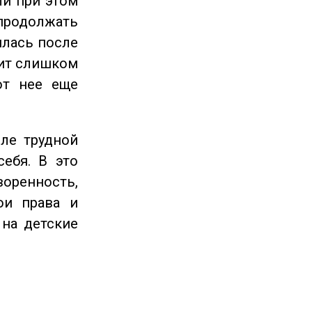
ли при этом
продолжать
илась после
оит слишком
от нее еще
ле трудной
себя. В это
енность,
ои права и
 на детские