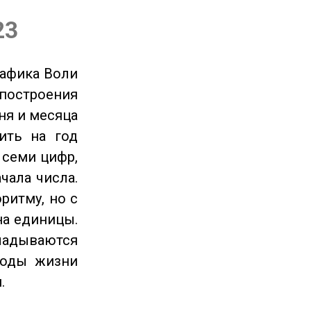
23
рафика Воли
 построения
ня и месяца
ить на год
 семи цифр,
чала числа.
ритму, но с
на единицы.
ладываются
годы жизни
.