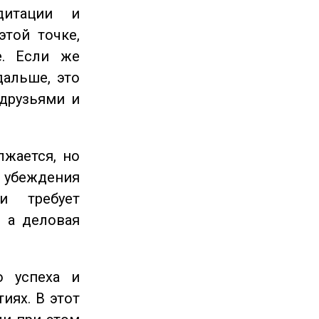
дитации и
этой точке,
е. Если же
дальше, это
 друзьями и
жается, но
и убеждения
и требует
 а деловая
 успеха и
иях. В этот