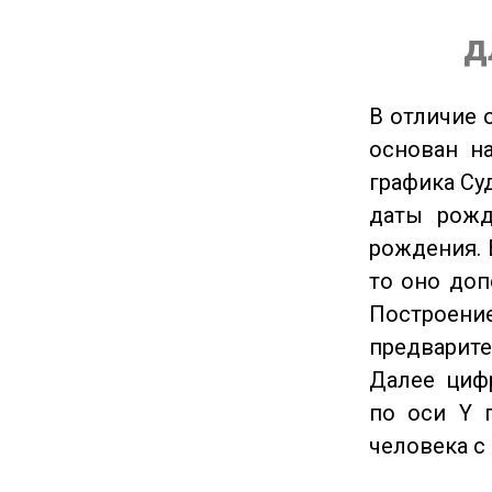
д
В отличие 
основан на
графика Су
даты рожд
рождения. 
то оно доп
Построение
предварите
Далее циф
по оси Y 
человека с 