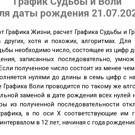
График Судьбы и Воли
ля даты рождения 21.07.20
от Графика Жизни, расчет Графика Судьбы и Г
 других, хотя и похожих, алгоритмах. Для
дьбы необходимо число, состоящее из цифр д
ения, записанных последовательно, умнож
Если полученное число состоит из менее чем
олняется нулями до длины в семь цифр с на
 Графика Воли проводится по такому же алго
льной заменой в дате рождения всех нулей 
ры из полученной последовательности отк
графика, а по оси X соответствующие им 
интервалом в 12 лет, начиная с года рождения