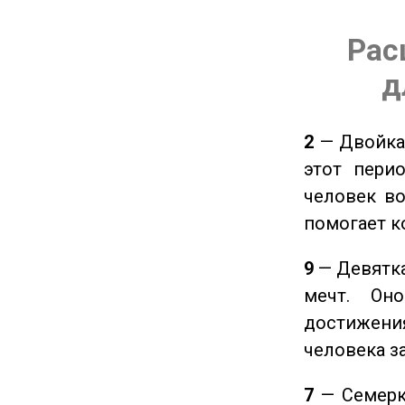
Рас
д
2
— Двойка 
этот пери
человек во
помогает к
9
— Девятка
мечт. Он
достижения
человека з
7
— Семерка