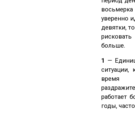
период ден
восьмерка 
уверенно и
девятки, т
рисковать
больше.
1
— Единиц
ситуации, 
время ч
раздражит
работает б
годы, част