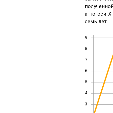
полученной
а по оси X
семь лет.