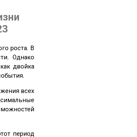
изни
23
го роста. В
ти. Однако
 как двойка
события.
ижения всех
симальные
зможностей
этот период