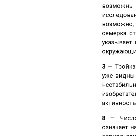
возможны
исследован
возможно,
семерка ст
указывает 
окружающи
3
— Тройка 
уже видны 
нестабил
изобретате
активность
8
— Число 
означает н